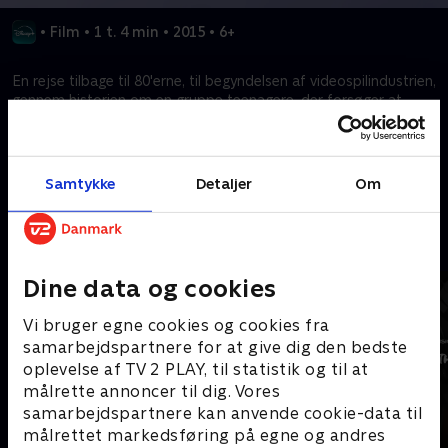
•
Film
•
1 t. 4 min
•
2015
•
6+
En rejse tilbage til 80'erne, til begyndelsen af videospilindustrien,
gennem historien om en gruppe teenagere, der forsøger at
skabe det mest originale spil.
Kræver tilkøb
Samtykke
Detaljer
Om
Mere indhold fra Disney+
Dine data og cookies
Vi bruger egne cookies og cookies fra
samarbejdspartnere for at give dig den bedste
oplevelse af TV 2 PLAY, til statistik og til at
målrette annoncer til dig. Vores
samarbejdspartnere kan anvende cookie-data til
målrettet markedsføring på egne og andres