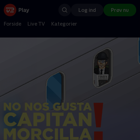
Log ind
Prøv nu
Forside
Live TV
Kategorier