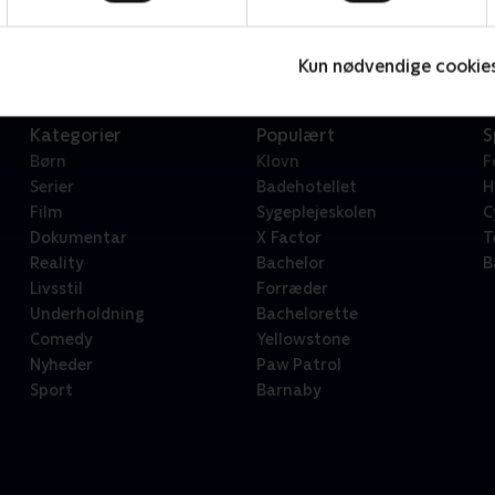
Serier • 1 sæsoner
2
Kun nødvendige cookie
Kategorier
Populært
S
Børn
Klovn
F
Serier
Badehotellet
H
Film
Sygeplejeskolen
C
Dokumentar
X Factor
T
Reality
Bachelor
B
Livsstil
Forræder
Underholdning
Bachelorette
Comedy
Yellowstone
Nyheder
Paw Patrol
Sport
Barnaby