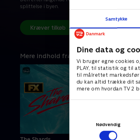
splittelse i byen.
Samtykke
Kræver tilkøb
Dine data og coo
Mere indhold fra Disney+
Vi bruger egne cookies o
PLAY, til statistik og ti
til målrettet markedsfør
du kan altid trække dit s
mere om hvordan TV 2 be
Nødvendig
The Shards