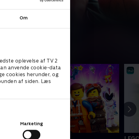
Om
edste oplevelse af TV 2
e kan anvende cookie-data
ge cookies herunder, og
 bunden af siden. Læs
Marketing
EGO filmen 2
LEGO