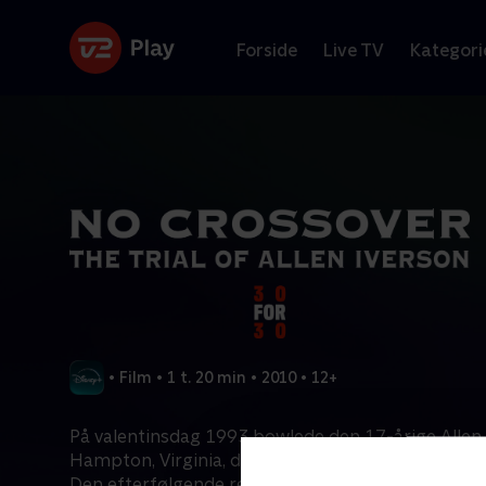
Forside
Live TV
Kategori
•
Film
•
1 t. 20 min
•
2010
•
12+
På valentinsdag 1993 bowlede den 17-årige Allen 
Hampton, Virginia, da et skænderi udviklede sig til
Den efterfølgende retssag forårsagede en racem