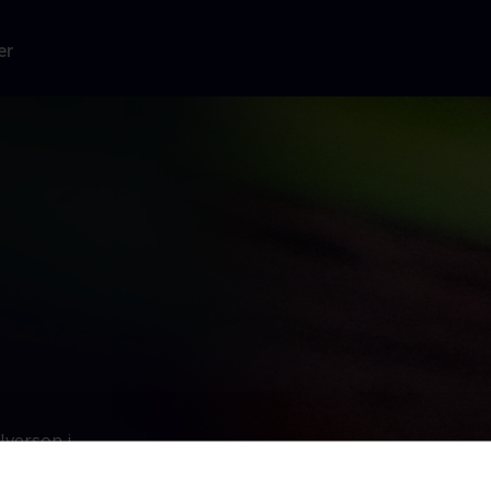
er
Iverson i
 et slagsmål.
æssig