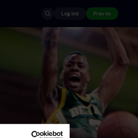
Log ind
Prøv nu