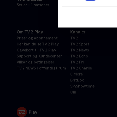
Serier • 1 sæsoner
Om TV 2 Play
Kanaler
Priser og abonnement
TV 2
Her kan du se TV 2 Play
TV 2 Sport
Gavekort til TV 2 Play
TV 2 News
Support og Kundecenter
TV 2 Echo
Vilkår og betingelser
TV 2 Fri
TV 2 NEWS i offentligt rum
TV 2 Charlie
C More
BritBox
SkyShowtime
Oiii