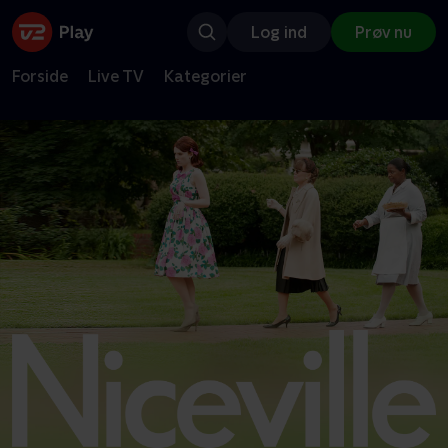
Log ind
Prøv nu
Forside
Live TV
Kategorier