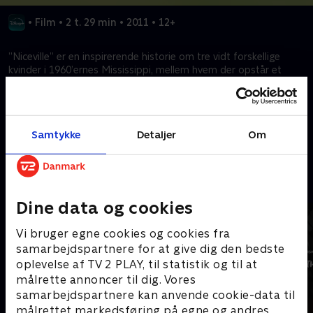
•
Film
•
2 t. 29 min
•
2011
•
12+
”Niceville” er en inspirerende historie om tre vidt forskellige
kvinder i 1960’ernes Mississippi, mellem hvem der opstår et
venskab omkring et hemmeligt bogprojekt. Fuld af brod og
humor – en tidløs historie om evnen til at skabe forandring.
Samtykke
Detaljer
Om
Kræver tilkøb
Mere indhold fra Disney+
Dine data og cookies
Vi bruger egne cookies og cookies fra
samarbejdspartnere for at give dig den bedste
oplevelse af TV 2 PLAY, til statistik og til at
målrette annoncer til dig. Vores
samarbejdspartnere kan anvende cookie-data til
målrettet markedsføring på egne og andres