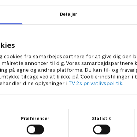
Detaljer
kies
g cookies fra samarbejdspartnere for at give dig den b
l at målrette annoncer til dig. Vores samarbejdspartner
ing på egne og andres platforme. Du kan til- og fravæl
amtykke tilbage ved at klikke på ’Cookie-indstillinger’ i
handler dine oplysninger i
TV 2s privatlivspolitik
.
Samtykkevalg
Præferencer
Statistik
Star Wars: Visions Presents - The Ninth Jedi
L
Serier • 1 sæsoner
2