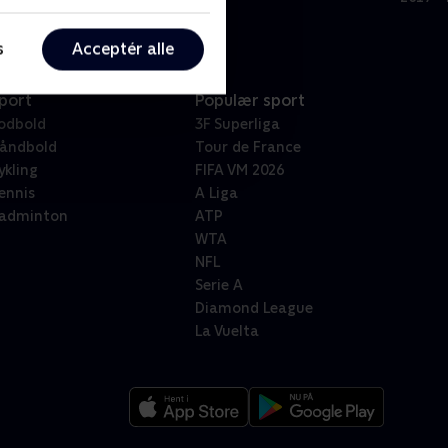
s
Acceptér alle
port
Populær sport
odbold
3F Superliga
åndbold
Tour de France
ykling
FIFA VM 2026
ennis
A Liga
adminton
ATP
WTA
NFL
Serie A
Diamond League
La Vuelta