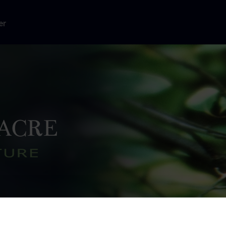
er
millioner af
s fødder,