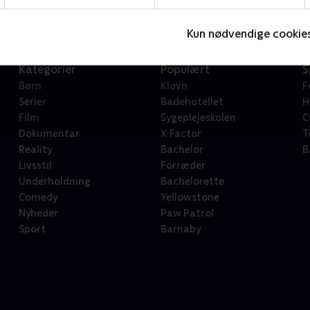
Kun nødvendige cookie
Kategorier
Populært
S
Børn
Klovn
F
Serier
Badehotellet
H
Film
Sygeplejeskolen
C
Dokumentar
X Factor
T
Reality
Bachelor
B
Livsstil
Forræder
Underholdning
Bachelorette
Comedy
Yellowstone
Nyheder
Paw Patrol
Sport
Barnaby