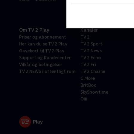
Om TV 2 Play
Kanaler
Priser og abonnement
TV 2
Her kan du se TV 2 Play
TV 2 Sport
Gavekort til TV 2 Play
TV 2 News
Support og Kundecenter
TV 2 Echo
Vilkår og betingelser
TV 2 Fri
TV 2 NEWS i offentligt rum
TV 2 Charlie
C More
BritBox
SkyShowtime
Oiii