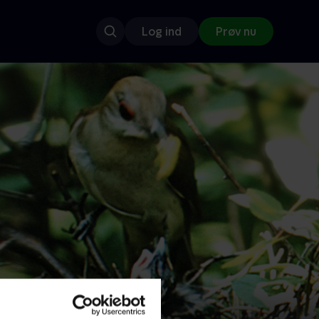
Log ind
Prøv nu