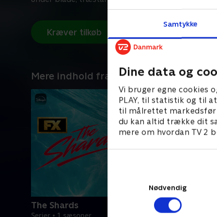
Samtykke
Kræver tilkøb
Dine data og coo
Mere indhold fra Disney+
Vi bruger egne cookies o
PLAY, til statistik og ti
til målrettet markedsfør
du kan altid trække dit s
mere om hvordan TV 2 be
Nødvendig
The Shards
Serier • 1 sæsoner