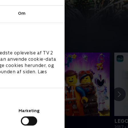
Om
edste oplevelse af TV 2
e kan anvende cookie-data
ge cookies herunder, og
 bunden af siden. Læs
Marketing
EGO filmen 2
LEGO
019 • Film • 1 t. 47 min
2017 • 