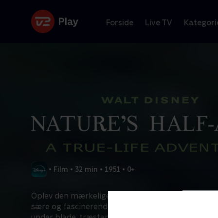
Forside
Live TV
Kategori
•
Film
•
32 min
•
1951
•
0+
Oplev den mærkelige og vidunderlige verden med 
sære og fascinerende væsner, der lever under vore
under blade, træstammer og sten.