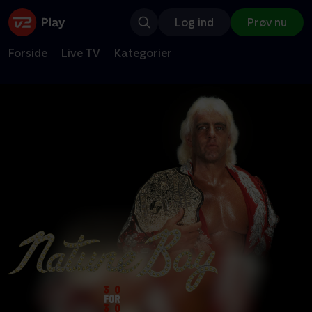
Log ind
Prøv nu
Forside
Live TV
Kategorier