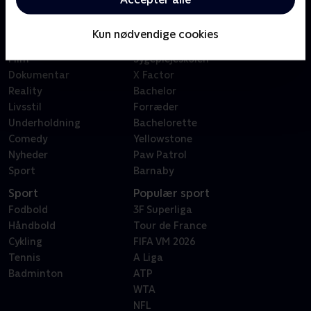
Kategorier
Populært
Børn
Klovn
Kun nødvendige cookies
Serier
Badehotellet
Film
Sygeplejeskolen
Dokumentar
X Factor
Reality
Bachelor
Livsstil
Forræder
Underholdning
Bachelorette
Comedy
Yellowstone
Nyheder
Paw Patrol
Sport
Barnaby
Sport
Populær sport
Fodbold
3F Superliga
Håndbold
Tour de France
Cykling
FIFA VM 2026
Tennis
A Liga
Badminton
ATP
WTA
NFL