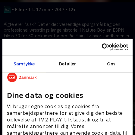
•
Film
•
1 t. 17 min
•
2017
•
12+
Ægte eller falsk? Det er det væsentlige spørgsmål bag den
professionel wrestlings lange historie. I Nature Boy, en ESPN
Films 30 for 30-dokumentar om Ric Flairs liv, hvor sandheden er
vildere end fiktion, blotter instruktør Rory Karpf (I Hate
Christian Laettner) sjælen på en person, som millioner af fans
tror, de kender.
Samtykke
Detaljer
Om
Kræver tilkøb
Mere indhold fra Disney+
Dine data og cookies
Vi bruger egne cookies og cookies fra
samarbejdspartnere for at give dig den bedste
oplevelse af TV 2 PLAY, til statistik og til at
målrette annoncer til dig. Vores
samarbejdspartnere kan anvende cookie-data til