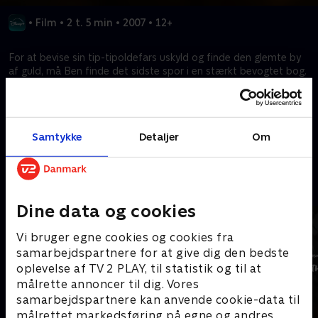
•
Film
•
2 t. 5 min
•
2007
•
12+
For at bevise sin tip-tipoldefars uskyld og finde den glemte by
af guld, må Ben finde det sidste spor i en stærkt bevogtet bog.
Men der er kun én måde at finde den på: kidnappe
præsidenten.
Samtykke
Detaljer
Om
Kræver tilkøb
Mere indhold fra Disney+
Dine data og cookies
Vi bruger egne cookies og cookies fra
samarbejdspartnere for at give dig den bedste
oplevelse af TV 2 PLAY, til statistik og til at
målrette annoncer til dig. Vores
samarbejdspartnere kan anvende cookie-data til
målrettet markedsføring på egne og andres