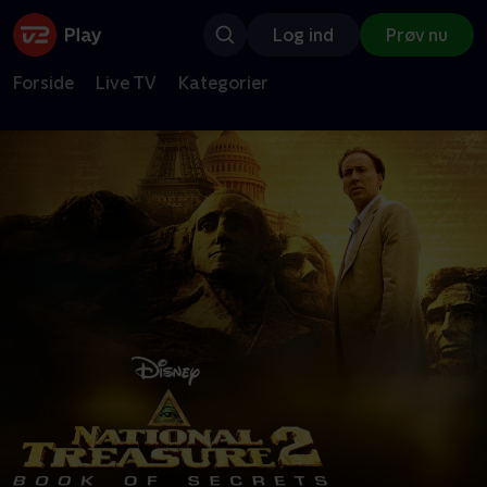
Log ind
Prøv nu
Forside
Live TV
Kategorier