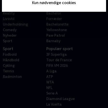
Film
Sygeplejeskolen
Kun nødvendige cookies
Dokumentar
X Factor
Reality
Bachelor
Livsstil
Forræder
Underholdning
Bachelorette
Comedy
Yellowstone
Nyheder
Paw Patrol
Sport
Barnaby
Sport
Populær sport
Fodbold
3F Superliga
Håndbold
Tour de France
Cykling
FIFA VM 2026
Tennis
A Liga
Badminton
ATP
WTA
NFL
Serie A
Diamond League
La Vuelta