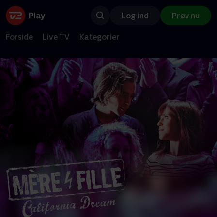
Log ind
Prøv nu
Forside
Live TV
Kategorier