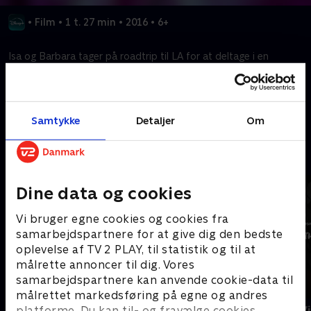
•
Film
•
1 t. 27 min
•
2016
•
6+
Isa og Barbara tager på roadtrip til LA for at deltage i en
modedesignkonkurrence. Men intet går som planlagt!
Kræver tilkøb
Samtykke
Detaljer
Om
Mere indhold fra Disney+
Dine data og cookies
Vi bruger egne cookies og cookies fra
samarbejdspartnere for at give dig den bedste
oplevelse af TV 2 PLAY, til statistik og til at
målrette annoncer til dig. Vores
samarbejdspartnere kan anvende cookie-data til
målrettet markedsføring på egne og andres
The Shards
Star Wars: V
platforme. Du kan til- og fravælge cookies