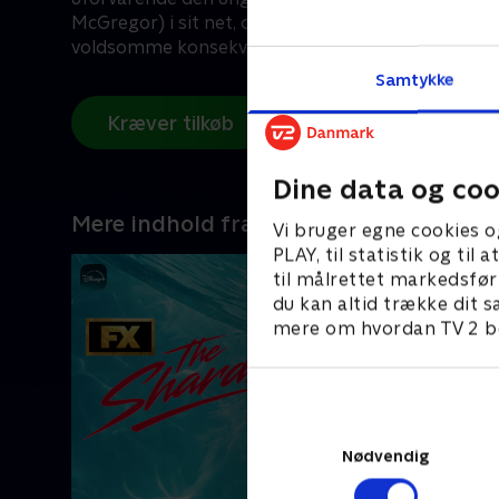
McGregor) i sit net, og deres affære udløser en 
voldsomme konsekvenser.
Samtykke
Kræver tilkøb
Dine data og coo
Mere indhold fra Disney+
Vi bruger egne cookies o
PLAY, til statistik og ti
til målrettet markedsfør
du kan altid trække dit s
mere om hvordan TV 2 be
Nødvendig