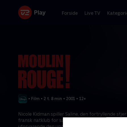
Forside
Live TV
Kategori
•
Film
•
2 t. 8 min
•
2001
•
12+
Nicole Kidman spiller Saline, den fortryllende stje
fransk natklub for samfundets dekadente elite. H
uforvarende den unge lovende forfatter Christia