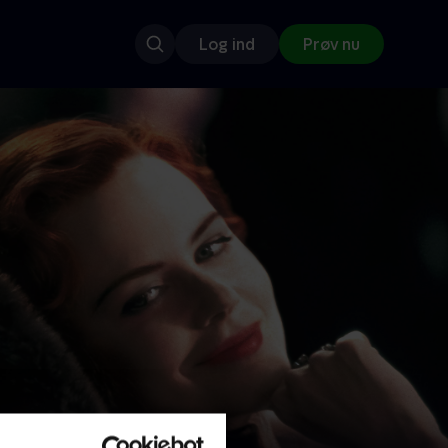
Log ind
Prøv nu