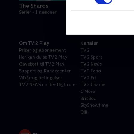
The Shards
Serier • 1 sæsoner
Om TV 2 Play
Kanaler
Priser og abonnement
TV 2
Her kan du se TV 2 Play
TV 2 Sport
Gavekort til TV 2 Play
TV 2 News
Support og Kundecenter
TV 2 Echo
Vilkår og betingelser
TV 2 Fri
TV 2 NEWS i offentligt rum
TV 2 Charlie
C More
BritBox
SkyShowtime
Oiii