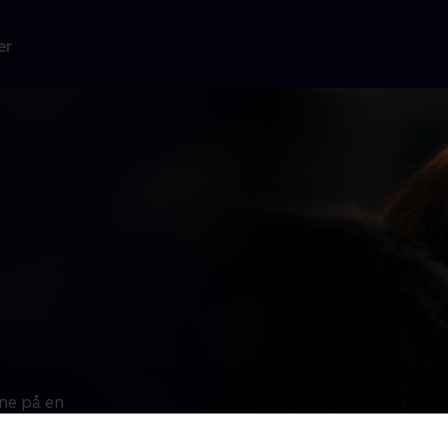
er
rne på en
un får
n (Ewan