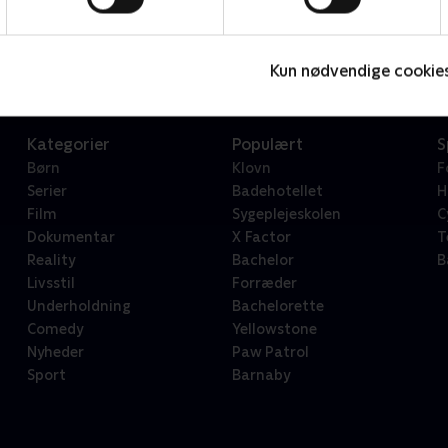
Star Wars: Visions Presents - The Ninth Jedi
L
Serier • 1 sæsoner
2
Kun nødvendige cookie
Kategorier
Populært
S
Børn
Klovn
F
Serier
Badehotellet
H
Film
Sygeplejeskolen
C
Dokumentar
X Factor
T
Reality
Bachelor
B
Livsstil
Forræder
Underholdning
Bachelorette
Comedy
Yellowstone
Nyheder
Paw Patrol
Sport
Barnaby