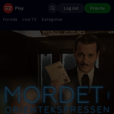
Log ind
Prøv nu
Forside
Live TV
Kategorier