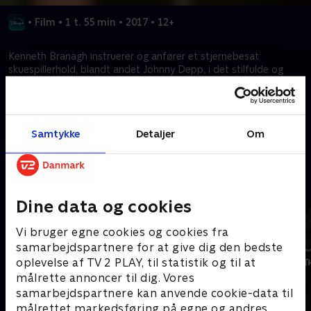
•
Film
•
1 t. 55 min
•
2017
•
12+
Kenneth Branagh instruerer og anfører et stjernebesat
skuespillerhold, blandt andet Johnny Depp, i det stilfulde og
spændende krimimysterium baseret på Agatha Christies
bestseller.
Samtykke
Detaljer
Om
Kræver tilkøb
Mere indhold fra Disney+
Dine data og cookies
Vi bruger egne cookies og cookies fra
samarbejdspartnere for at give dig den bedste
oplevelse af TV 2 PLAY, til statistik og til at
målrette annoncer til dig. Vores
samarbejdspartnere kan anvende cookie-data til
målrettet markedsføring på egne og andres