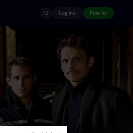
Log ind
Prøv nu