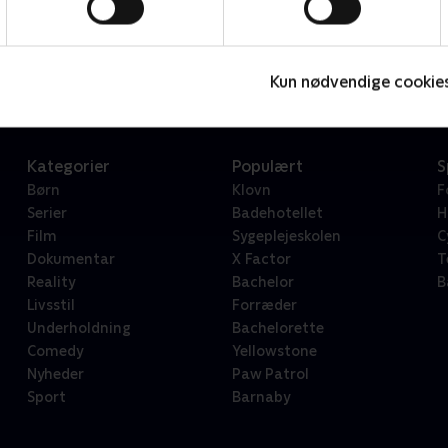
Star Wars: Visions Presents - The Ninth Jedi
L
Serier • 1 sæsoner
2
Kun nødvendige cookie
Kategorier
Populært
S
Børn
Klovn
F
Serier
Badehotellet
H
Film
Sygeplejeskolen
C
Dokumentar
X Factor
T
Reality
Bachelor
B
Livsstil
Forræder
Underholdning
Bachelorette
Comedy
Yellowstone
Nyheder
Paw Patrol
Sport
Barnaby