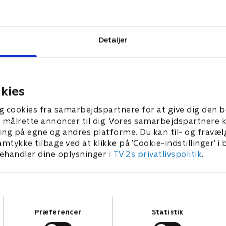
efonopkald,
ller koner,
e sig selv
Detaljer
kies
g cookies fra samarbejdspartnere for at give dig den b
l at målrette annoncer til dig. Vores samarbejdspartner
ing på egne og andres platforme. Du kan til- og fravæl
amtykke tilbage ved at klikke på ’Cookie-indstillinger’ i
handler dine oplysninger i
TV 2s privatlivspolitik
.
Samtykkevalg
Præferencer
Statistik