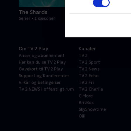
The Shards
Serier • 1 sæsoner
Om TV 2 Play
Kanaler
Priser og abonnement
TV 2
Her kan du se TV 2 Play
TV 2 Sport
Gavekort til TV 2 Play
TV 2 News
Support og Kundecenter
TV 2 Echo
Vilkår og betingelser
TV 2 Fri
TV 2 NEWS i offentligt rum
TV 2 Charlie
C More
BritBox
SkyShowtime
Oiii