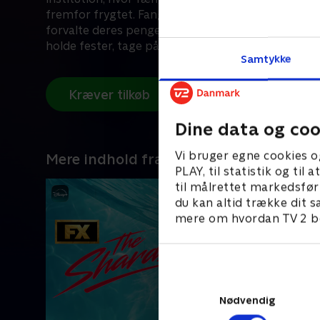
fremfor frygtet. Fangerne kunne frit foretage tel
forvalte deres penge, få besøg af deres kærester e
holde fester, tage på dag- eller natteorlov og tildel
Samtykke
certifikater for god opførsel.
Kræver tilkøb
Dine data og coo
Vi bruger egne cookies o
Mere indhold fra Disney+
PLAY, til statistik og ti
til målrettet markedsfør
du kan altid trække dit s
mere om hvordan TV 2 be
Nødvendig