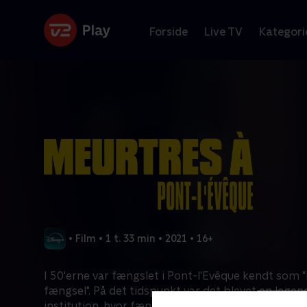
Forside
Live TV
Kategori
•
Film
•
1 t. 33 min
•
2021
•
16+
I 50'erne var fængslet i Pont-l'Evêque kendt som 
fængsel". På det tidspunkt var det blevet en legen
institution, hvor fængselsinspektøren foretrak at 