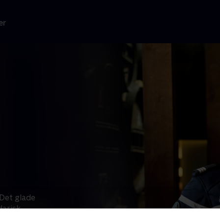
er
"Det glade
darisk
være vellidt