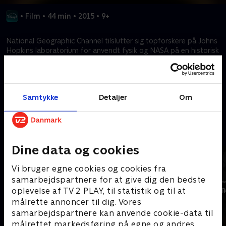
•
Film
•
44 min
•
2015
•
9+
National Geographic Channel tilslutter sig topforskere på Johns
Hopkins laboratorium for anvendt fysik og NASA på en historisk
mission til udkanten af vores solsystem for at indfange de
første klare billeder og data fra Pluto.
Samtykke
Detaljer
Om
Kræver tilkøb
Mere indhold fra Disney+
Dine data og cookies
Vi bruger egne cookies og cookies fra
samarbejdspartnere for at give dig den bedste
oplevelse af TV 2 PLAY, til statistik og til at
målrette annoncer til dig. Vores
samarbejdspartnere kan anvende cookie-data til
målrettet markedsføring på egne og andres