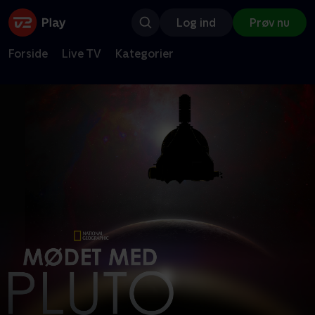
Log ind
Prøv nu
Forside
Live TV
Kategorier