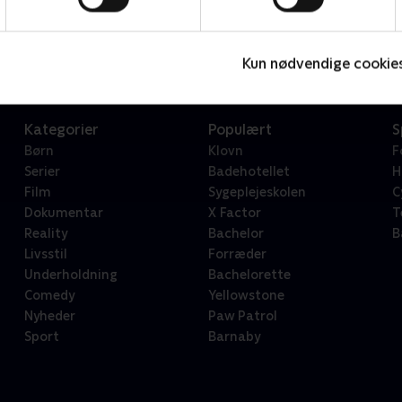
Star Wars: Visions Presents - The Ninth Jedi
L
Serier • 1 sæsoner
2
Kun nødvendige cookie
Kategorier
Populært
S
Børn
Klovn
F
Serier
Badehotellet
H
Film
Sygeplejeskolen
C
Dokumentar
X Factor
T
Reality
Bachelor
B
Livsstil
Forræder
Underholdning
Bachelorette
Comedy
Yellowstone
Nyheder
Paw Patrol
Sport
Barnaby