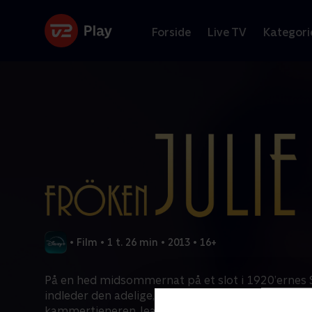
Forside
Live TV
Kategori
•
Film
•
1 t. 26 min
•
2013
•
16+
På en hed midsommernat på et slot i 1920’ernes 
indleder den adelige, frisindede Julie en farlig da
kammertjeneren Jean. Hvad der starter som en fli