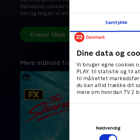
klasseskel, udvikler sig til en intens og tragisk m
køn og begær vil ændre dem for altid.
Samtykke
Kræver tilkøb
Dine data og coo
Mere indhold fra Disney+
Vi bruger egne cookies o
PLAY, til statistik og ti
til målrettet markedsfør
du kan altid trække dit s
mere om hvordan TV 2 be
Nødvendig