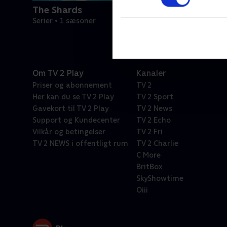
The Shards
Serier • 1 sæsoner
Om TV 2 Play
Kanaler
Priser og abonnement
TV 2
Her kan du se TV 2 Play
TV 2 Sport
Gavekort til TV 2 Play
TV 2 News
Support og Kundecenter
TV 2 Echo
Vilkår og betingelser
TV 2 Fri
TV 2 NEWS i offentligt rum
TV 2 Charlie
C More
BritBox
SkyShowtime
Oiii