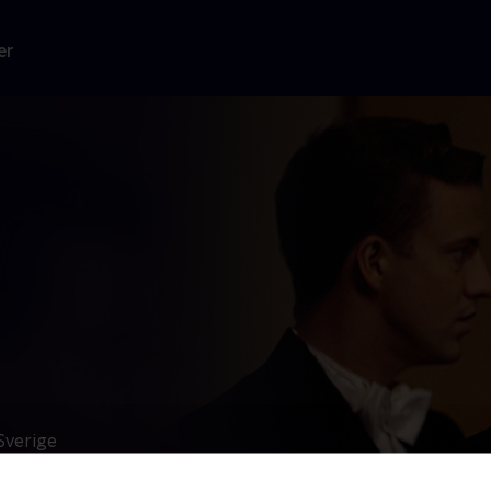
er
Sverige
ns med
rt på tværs af