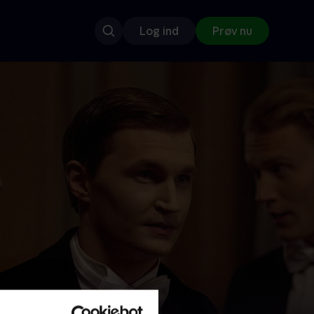
Log ind
Prøv nu