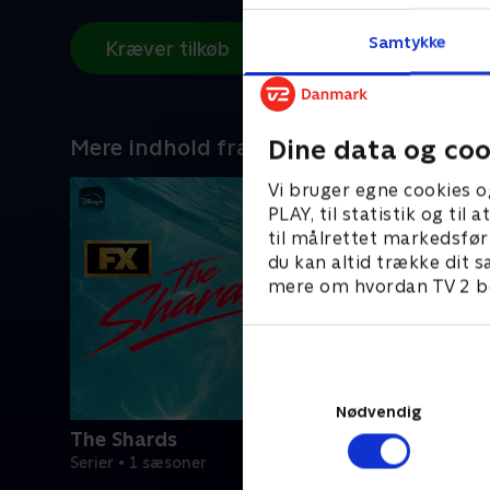
Samtykke
Kræver tilkøb
Dine data og coo
Mere indhold fra Disney+
Vi bruger egne cookies o
PLAY, til statistik og ti
til målrettet markedsfør
du kan altid trække dit s
mere om hvordan TV 2 be
Nødvendig
The Shards
Serier • 1 sæsoner