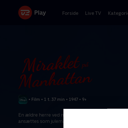
Forside
Live TV
Kategori
•
Film
•
1 t. 37 min
•
1947
•
9+
En ældre herre ved navn Kris Kringle skaber ravag
ansættes som julemand i Macy's i ferieperioden.