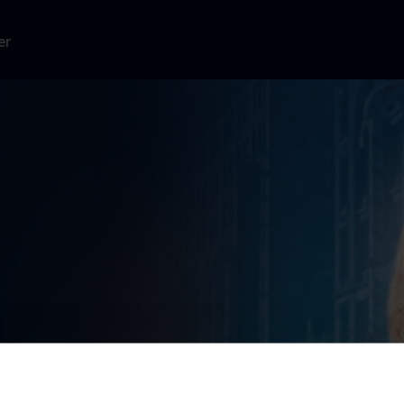
er
e, da han