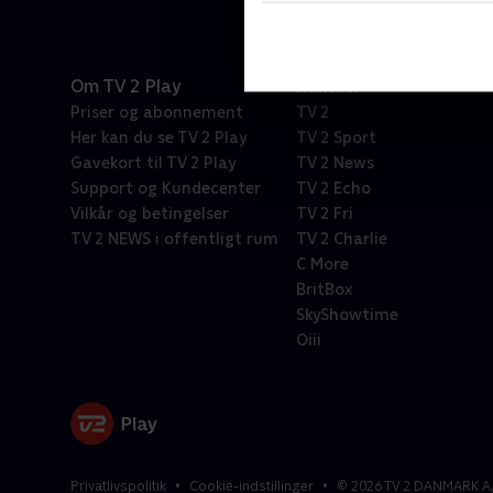
Om TV 2 Play
Kanaler
Priser og abonnement
TV 2
Her kan du se TV 2 Play
TV 2 Sport
Gavekort til TV 2 Play
TV 2 News
Support og Kundecenter
TV 2 Echo
Vilkår og betingelser
TV 2 Fri
TV 2 NEWS i offentligt rum
TV 2 Charlie
C More
BritBox
SkyShowtime
Oiii
Privatlivspolitik
Cookie-indstillinger
©
2026
TV 2 DANMARK A