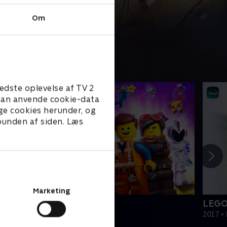
Om
edste oplevelse af TV 2
e kan anvende cookie-data
ge cookies herunder, og
 bunden af siden. Læs
Marketing
EGO filmen 2
LEGO
019 • Film • 1 t. 47 min
2017 • 