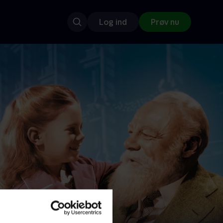
Log ind
Prøv nu