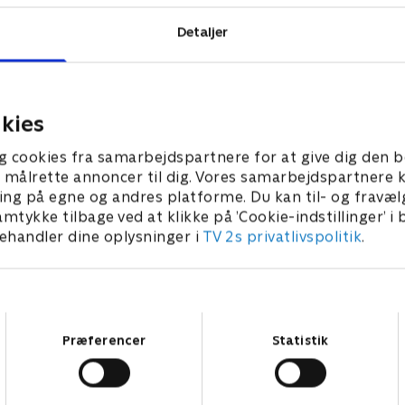
Detaljer
kies
g cookies fra samarbejdspartnere for at give dig den b
l at målrette annoncer til dig. Vores samarbejdspartner
ing på egne og andres platforme. Du kan til- og fravæl
amtykke tilbage ved at klikke på ’Cookie-indstillinger’ i
handler dine oplysninger i
TV 2s privatlivspolitik
.
Samtykkevalg
Præferencer
Statistik
Star Wars: Visions Presents - The Ninth Jedi
L
Serier • 1 sæsoner
2