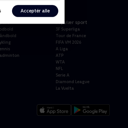
s
Acceptér alle
port
Populær sport
odbold
3F Superliga
åndbold
Tour de France
ykling
FIFA VM 2026
ennis
A Liga
adminton
ATP
WTA
NFL
Serie A
Diamond League
La Vuelta