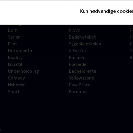
Kun nødvendige cookie
Kategorier
Populært
S
Børn
Klovn
F
Serier
Badehotellet
H
Film
Sygeplejeskolen
C
Dokumentar
X Factor
T
Reality
Bachelor
B
Livsstil
Forræder
Underholdning
Bachelorette
Comedy
Yellowstone
Nyheder
Paw Patrol
Sport
Barnaby
/S