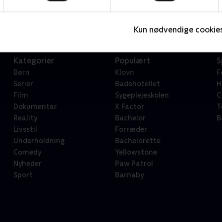
Serier • 1 sæsoner
2
Kun nødvendige cookie
Kategorier
Populært
S
Børn
Klovn
F
Serier
Badehotellet
H
Film
Sygeplejeskolen
C
Dokumentar
X Factor
T
Reality
Bachelor
B
Livsstil
Forræder
Underholdning
Bachelorette
Comedy
Yellowstone
Nyheder
Paw Patrol
Sport
Barnaby