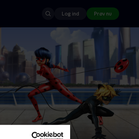
Log ind
Prøv nu