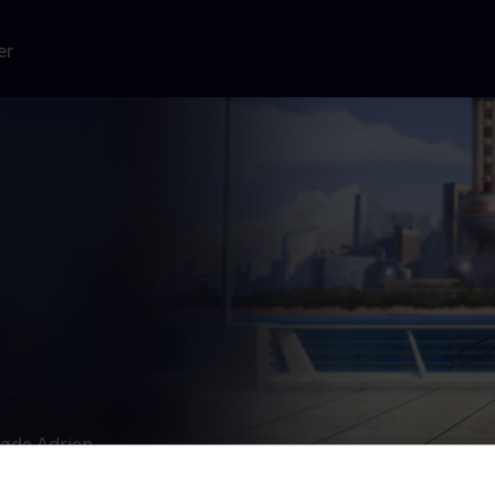
er
møde Adrien.
ine ting,
 hende blive til