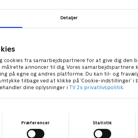
Detaljer
kies
g cookies fra samarbejdspartnere for at give dig den b
l at målrette annoncer til dig. Vores samarbejdspartner
ing på egne og andres platforme. Du kan til- og fravæl
amtykke tilbage ved at klikke på ’Cookie-indstillinger’ i
handler dine oplysninger i
TV 2s privatlivspolitik
.
Samtykkevalg
Præferencer
Statistik
Star Wars: Visions Presents - The Ninth Jedi
L