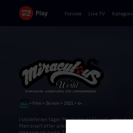
Forside
Live TV
Kategori
•
Film
•
56 min
•
2021
•
6+
I skoleferien tager Marinette til Shanghai for at 
Men snart efter ankomsten mister Marinette alle s
inklusive sin taske, Tikki... og det mirakel, der lader