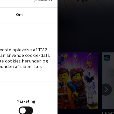
Om
edste oplevelse af TV 2
e kan anvende cookie-data
ge cookies herunder, og
 bunden af siden. Læs
Marketing
EGO filmen 2
LEGO