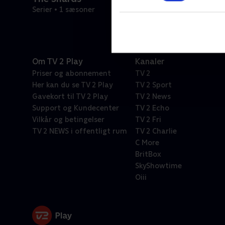
Serier • 1 sæsoner
Om TV 2 Play
Kanaler
Priser og abonnement
TV 2
Her kan du se TV 2 Play
TV 2 Sport
Gavekort til TV 2 Play
TV 2 News
Support og Kundecenter
TV 2 Echo
Vilkår og betingelser
TV 2 Fri
TV 2 NEWS i offentligt rum
TV 2 Charlie
C More
BritBox
SkyShowtime
Oiii