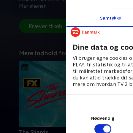
Mariehønen.
Samtykke
Kræver tilkøb
Dine data og coo
Mere indhold fra Disney+
Vi bruger egne cookies o
PLAY, til statistik og ti
til målrettet markedsfør
du kan altid trække dit s
mere om hvordan TV 2 be
Nødvendig
The Shards