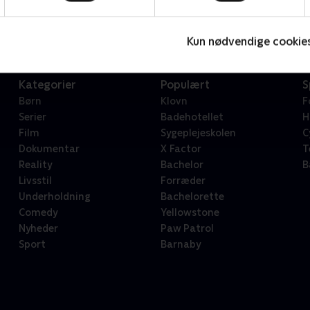
Serier • 1 sæsoner
2
Kun nødvendige cookie
Kategorier
Populært
S
Børn
Klovn
F
Serier
Badehotellet
H
Film
Sygeplejeskolen
C
Dokumentar
X Factor
T
Reality
Bachelor
B
Livsstil
Forræder
Underholdning
Bachelorette
Comedy
Yellowstone
Nyheder
Paw Patrol
Sport
Barnaby