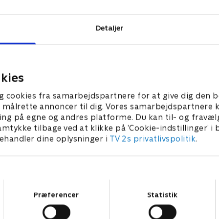
Detaljer
kies
g cookies fra samarbejdspartnere for at give dig den b
l at målrette annoncer til dig. Vores samarbejdspartner
ing på egne og andres platforme. Du kan til- og fravæl
amtykke tilbage ved at klikke på ’Cookie-indstillinger’ i
handler dine oplysninger i
TV 2s privatlivspolitik
.
Samtykkevalg
Præferencer
Statistik
Star Wars: Visions Presents - The Ninth Jedi
L