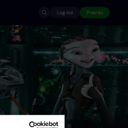
Log ind
Prøv nu