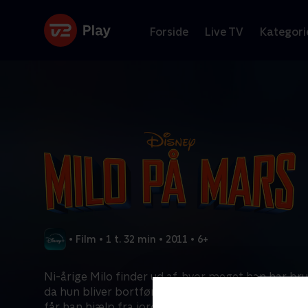
Forside
Live TV
Kategori
•
Film
•
1 t. 32 min
•
2011
•
6+
Ni-årige Milo finder ud af, hvor meget han har bru
da hun bliver bortført af marsboere. I forsøg på 
får han hjælp fra jordboeren Gribble og en Marsp