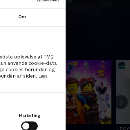
Om
edste oplevelse af TV 2
e kan anvende cookie-data
ge cookies herunder, og
 bunden af siden. Læs
Marketing
EGO filmen 2
LEGO