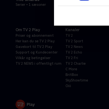
Serier • 1 sæsoner
Om TV 2 Play
Kanaler
Priser og abonnement
TV 2
Her kan du se TV 2 Play
TV 2 Sport
Gavekort til TV 2 Play
TV 2 News
Support og Kundecenter
TV 2 Echo
Vilkår og betingelser
TV 2 Fri
TV 2 NEWS i offentligt rum
TV 2 Charlie
C More
BritBox
SkyShowtime
Oiii