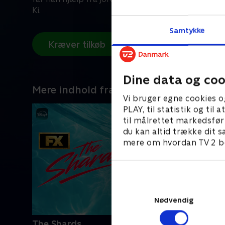
Ki.
Samtykke
Kræver tilkøb
Dine data og coo
Mere indhold fra Disney+
Vi bruger egne cookies o
PLAY, til statistik og ti
til målrettet markedsfør
du kan altid trække dit s
mere om hvordan TV 2 be
Nødvendig
The Shards