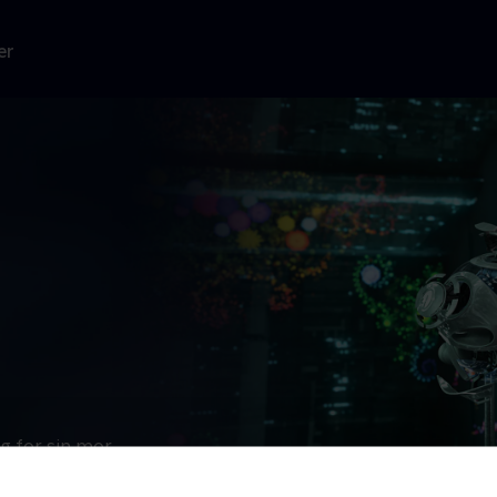
er
g for sin mor,
at redde hende
ige ved navn