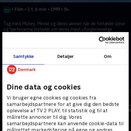
•
Film
•
1 t. 6 min
•
1999
•
0+
Tag med Mickey, Minnie og deres venner, når de fortæller sjove
og hjertevarme historier om deres mest uforglemmelige
juleøjeblikke sammen. Oplev glædelige eventyr og magiske
julesange.
Samtykke
Detaljer
Om
Kræver tilkøb
Mere indhold fra Disney+
Dine data og cookies
Vi bruger egne cookies og cookies fra
samarbejdspartnere for at give dig den bedste
oplevelse af TV 2 PLAY, til statistik og til at
målrette annoncer til dig. Vores
samarbejdspartnere kan anvende cookie-data til
målrettet markedsføring på egne og andres