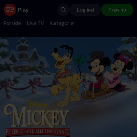
Log ind
Prøv nu
Forside
Live TV
Kategorier