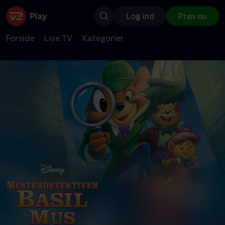
Log ind
Prøv nu
Forside
Live TV
Kategorier