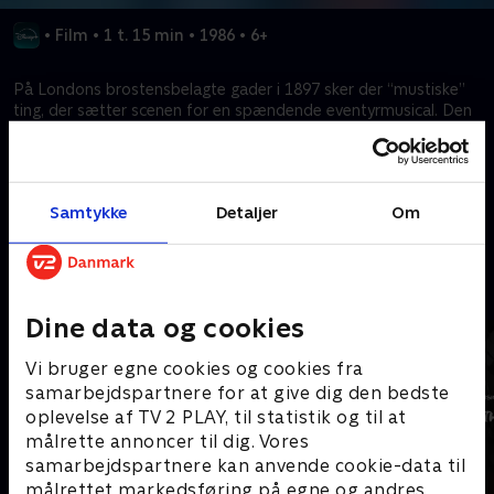
•
Film
•
1 t. 15 min
•
1986
•
6+
På Londons brostensbelagte gader i 1897 sker der “mustiske”
ting, der sætter scenen for en spændende eventyrmusical. Den
berømte Basil Mus på Baker Street skal opklare en
dukkemagers forsvinden.
Samtykke
Detaljer
Om
Kræver tilkøb
Mere indhold fra Disney+
Dine data og cookies
Vi bruger egne cookies og cookies fra
samarbejdspartnere for at give dig den bedste
oplevelse af TV 2 PLAY, til statistik og til at
målrette annoncer til dig. Vores
samarbejdspartnere kan anvende cookie-data til
målrettet markedsføring på egne og andres