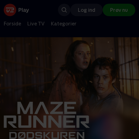
Log ind
Prøv nu
Forside
Live TV
Kategorier