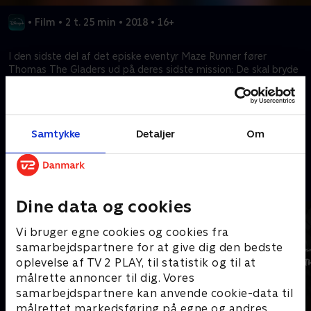
•
Film
•
2 t. 25 min
•
2018
•
16+
I den sidste del af det episke eventyr Maze Runner fører
Thomas The Gladers ud på deres sidste mission: De skal bryde
ind i den legendariske Last City, som viser sig at være den
dødeligste labyrint!
Samtykke
Detaljer
Om
Kræver tilkøb
Mere indhold fra Disney+
Dine data og cookies
Vi bruger egne cookies og cookies fra
samarbejdspartnere for at give dig den bedste
oplevelse af TV 2 PLAY, til statistik og til at
målrette annoncer til dig. Vores
samarbejdspartnere kan anvende cookie-data til
målrettet markedsføring på egne og andres