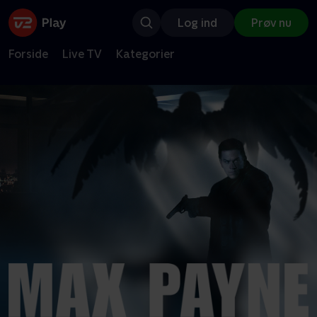
Log ind
Prøv nu
Forside
Live TV
Kategorier