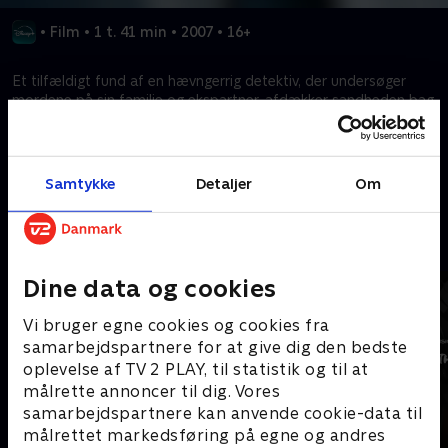
•
Film
•
1 t. 41 min
•
2007
•
16+
Et tilfældigt fund af en hævngerrig detektiv, der undersøger
mordene på sin familie og ekspartner, afdækker sandheden bag
en lukrativ men yderst dødbringende gadenarkotikaoperation.
Kræver tilkøb
Samtykke
Detaljer
Om
Mere indhold fra Disney+
Dine data og cookies
Vi bruger egne cookies og cookies fra
samarbejdspartnere for at give dig den bedste
oplevelse af TV 2 PLAY, til statistik og til at
målrette annoncer til dig. Vores
samarbejdspartnere kan anvende cookie-data til
målrettet markedsføring på egne og andres