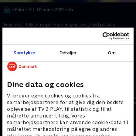
•
Film
•
2 t. 10 min
•
2022
•
6+
Følg med i teksterne på skærmen, og syng med på dine
yndlingssange fra Mary Poppins vender tilbage.
Kræver tilkøb
Samtykke
Detaljer
Om
Mere indhold fra Disney+
Dine data og cookies
Vi bruger egne cookies og cookies fra
samarbejdspartnere for at give dig den bedste
oplevelse af TV 2 PLAY, til statistik og til at
målrette annoncer til dig. Vores
samarbejdspartnere kan anvende cookie-data til
målrettet markedsføring på egne og andres
The Shards
Star Wars: V
platforme. Du kan til- og fravælge cookies