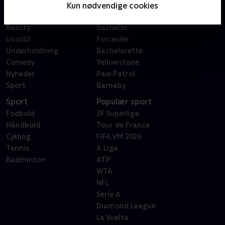
Film
Sygeplejeskolen
Kun nødvendige cookies
Dokumentar
X Factor
Reality
Bachelor
Livsstil
Forræder
Underholdning
Bachelorette
Comedy
Yellowstone
Nyheder
Paw Patrol
Sport
Barnaby
Sport
Populær sport
Fodbold
3F Superliga
Håndbold
Tour de France
Cykling
FIFA VM 2026
Tennis
A Liga
Badminton
ATP
WTA
NFL
Serie A
Diamond League
La Vuelta