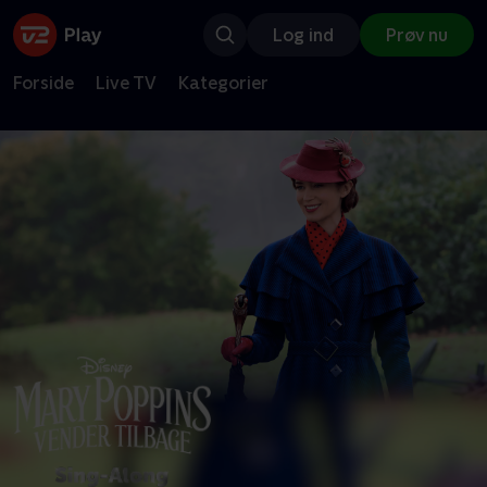
Log ind
Prøv nu
Forside
Live TV
Kategorier