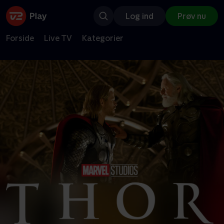
Log ind
Prøv nu
Forside
Live TV
Kategorier