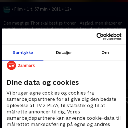
•
Film
•
1 t. 57 min
•
2011
•
12+
Den mægtige Thor skal bestige tronen i Asgård, men skaber en
krig. Han bliver bandlyst til Jorden for at leve blandt mennesker
og skal derfra stoppe sin onde bror Loki fra at afsætte Odin.
Kræver tilkøb
Samtykke
Detaljer
Om
Mere indhold fra Disney+
Dine data og cookies
Vi bruger egne cookies og cookies fra
samarbejdspartnere for at give dig den bedste
oplevelse af TV 2 PLAY, til statistik og til at
målrette annoncer til dig. Vores
samarbejdspartnere kan anvende cookie-data til
målrettet markedsføring på egne og andres