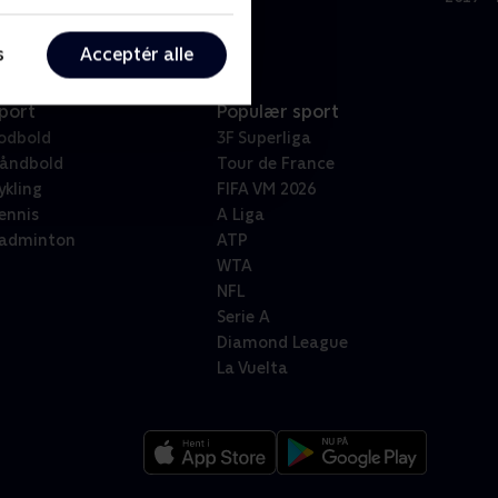
s
Acceptér alle
port
Populær sport
odbold
3F Superliga
åndbold
Tour de France
ykling
FIFA VM 2026
ennis
A Liga
adminton
ATP
WTA
NFL
Serie A
Diamond League
La Vuelta