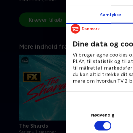
Samtykke
Kræver tilkøb
Dine data og coo
Mere indhold fra Disney+
Vi bruger egne cookies o
PLAY, til statistik og ti
til målrettet markedsfør
du kan altid trække dit s
mere om hvordan TV 2 be
Nødvendig
The Shards
Serier • 1 sæsoner