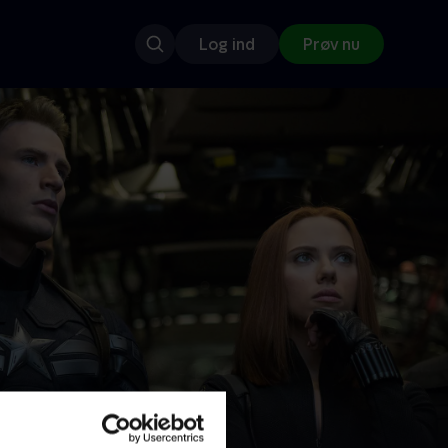
Log ind
Prøv nu