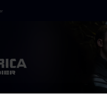
er
ca med Black
tfuld og