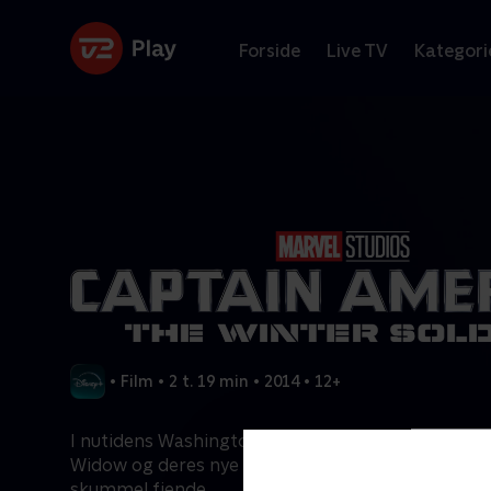
Forside
Live TV
Kategori
•
Film
•
2 t. 19 min
•
2014
•
12+
I nutidens Washington DC kæmper Captain Ameri
Widow og deres nye allierede, Falcon, mod en mag
skummel fjende.