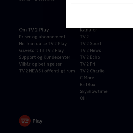
Om TV 2 Play
Kanaler
Priser og abonnement
TV 2
Her kan du se TV 2 Play
TV 2 Sport
Gavekort til TV 2 Play
TV 2 News
Support og Kundecenter
TV 2 Echo
Vilkår og betingelser
TV 2 Fri
TV 2 NEWS i offentligt rum
TV 2 Charlie
C More
BritBox
SkyShowtime
Oiii