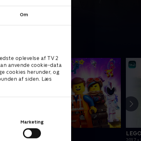
Om
edste oplevelse af TV 2
e kan anvende cookie-data
ge cookies herunder, og
 bunden af siden. Læs
Marketing
EGO filmen 2
LEGO
019 • Film • 1 t. 47 min
2017 • 