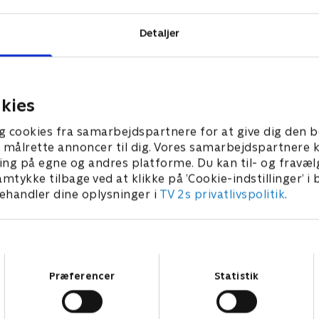
Detaljer
kies
g cookies fra samarbejdspartnere for at give dig den b
l at målrette annoncer til dig. Vores samarbejdspartner
ing på egne og andres platforme. Du kan til- og fravæl
amtykke tilbage ved at klikke på ’Cookie-indstillinger’ i
handler dine oplysninger i
TV 2s privatlivspolitik
.
Samtykkevalg
Præferencer
Statistik
Star Wars: Visions Presents - The Ninth Jedi
L
Serier • 1 sæsoner
2