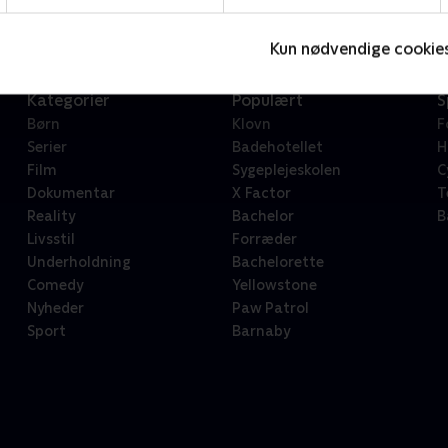
Kun nødvendige cookie
Kategorier
Populært
S
Børn
Klovn
F
Serier
Badehotellet
H
Film
Sygeplejeskolen
C
Dokumentar
X Factor
T
Reality
Bachelor
B
Livsstil
Forræder
Underholdning
Bachelorette
Comedy
Yellowstone
Nyheder
Paw Patrol
Sport
Barnaby