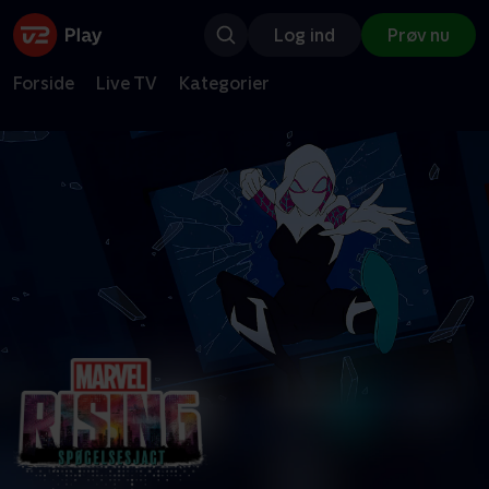
Log ind
Prøv nu
Forside
Live TV
Kategorier