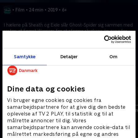
•
Film
•
24 min
•
2019
•
6+
I hælene på Sheath og Exile slår Ghost-Spider sig sammen med
resten af Secret Warriors for at stoppe skurkene én gang for
alle.
Kræver tilkøb
Samtykke
Detaljer
Om
Mere indhold fra Disney+
Dine data og cookies
Vi bruger egne cookies og cookies fra
samarbejdspartnere for at give dig den bedste
oplevelse af TV 2 PLAY, til statistik og til at
målrette annoncer til dig. Vores
samarbejdspartnere kan anvende cookie-data til
målrettet markedsføring på egne og andres