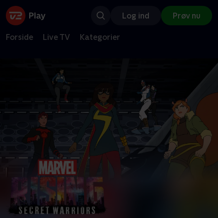
Log ind
Prøv nu
Forside
Live TV
Kategorier