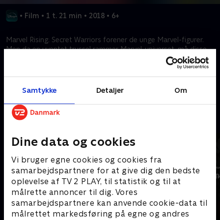
•
Film
•
1 t. 21 min
•
2018
•
6+
Marvel Rising: Secret Warriors forener de unge Marvel-figurer.
Men da en uventet trussel rammer Marvel-universet, må disse
utrænede teenagere møde udfordringen sammen.
Kræver tilkøb
Samtykke
Detaljer
Om
Mere indhold fra Disney+
Dine data og cookies
Vi bruger egne cookies og cookies fra
samarbejdspartnere for at give dig den bedste
oplevelse af TV 2 PLAY, til statistik og til at
målrette annoncer til dig. Vores
samarbejdspartnere kan anvende cookie-data til
målrettet markedsføring på egne og andres