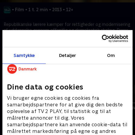
•
Film
•
1 t. 2 min
•
2013
•
12+
Republikanske lærere kæmper for rettigheder og modernisering
af uddannelse gennem offentlig og demokratisk skoling. Deres
mod og engagement vækker håb om en bedre fremtid.
Kræver tilkøb
Samtykke
Detaljer
Om
Mere indhold fra Disney+
Dine data og cookies
Vi bruger egne cookies og cookies fra
samarbejdspartnere for at give dig den bedste
oplevelse af TV 2 PLAY, til statistik og til at
målrette annoncer til dig. Vores
samarbejdspartnere kan anvende cookie-data til
målrettet markedsføring på egne og andres