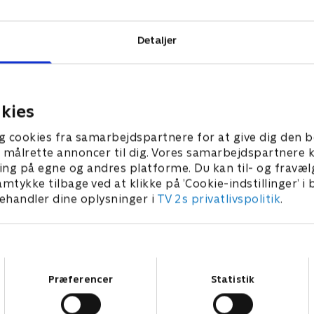
Detaljer
kies
g cookies fra samarbejdspartnere for at give dig den b
l at målrette annoncer til dig. Vores samarbejdspartner
ing på egne og andres platforme. Du kan til- og fravæl
amtykke tilbage ved at klikke på ’Cookie-indstillinger’ i
handler dine oplysninger i
TV 2s privatlivspolitik
.
Samtykkevalg
Præferencer
Statistik
Star Wars: Visions Presents - The Ninth Jedi
L