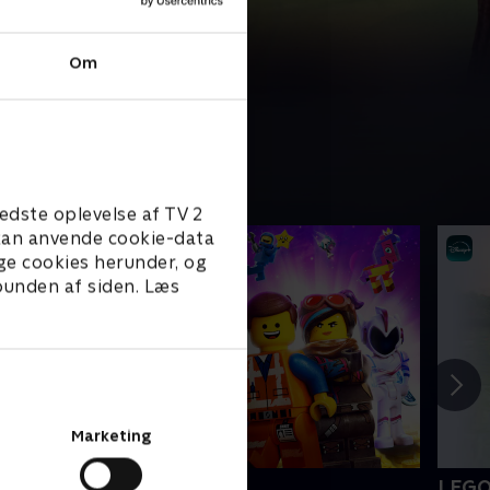
Om
edste oplevelse af TV 2
e kan anvende cookie-data
ge cookies herunder, og
 bunden af siden. Læs
Marketing
EGO filmen 2
LEGO