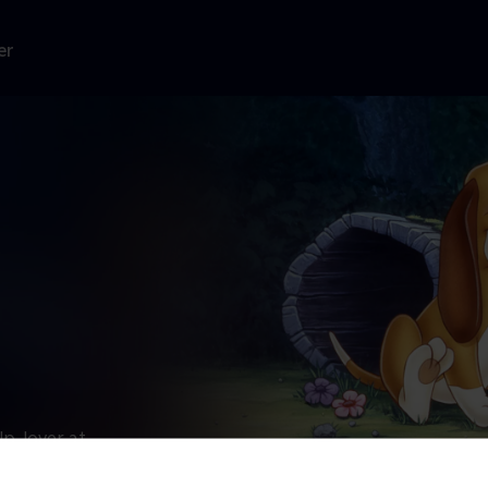
er
p, lover at
r op og bliver
å en hård