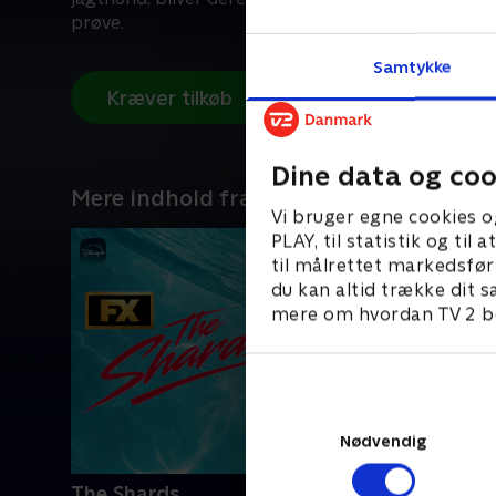
prøve.
Samtykke
Kræver tilkøb
Dine data og coo
Mere indhold fra Disney+
Vi bruger egne cookies o
PLAY, til statistik og ti
til målrettet markedsfør
du kan altid trække dit s
mere om hvordan TV 2 be
Nødvendig
The Shards