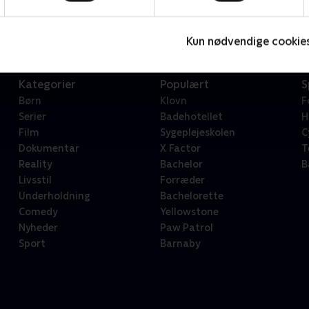
Serier • 1 sæsoner
2
Kun nødvendige cookie
Kategorier
Populært
S
Børn
Klovn
F
Serier
Badehotellet
H
Film
Sygeplejeskolen
C
Dokumentar
X Factor
T
Reality
Bachelor
B
Livsstil
Forræder
Underholdning
Bachelorette
Comedy
Yellowstone
Nyheder
Paw Patrol
Sport
Barnaby