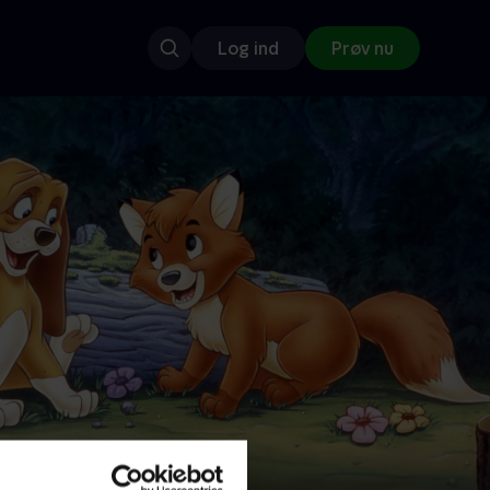
Log ind
Prøv nu