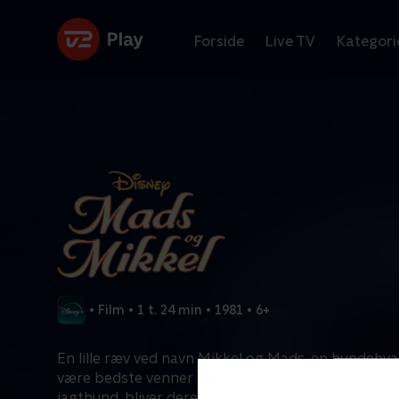
Forside
Live TV
Kategori
•
Film
•
1 t. 24 min
•
1981
•
6+
En lille ræv ved navn Mikkel og Mads, en hundehval
være bedste venner for altid. Men når Mads vokse
jagthund, bliver deres usandsynlige venskab sat p