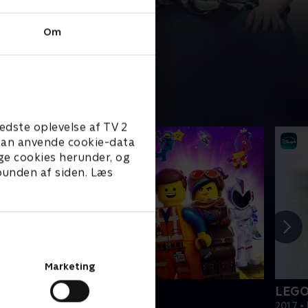
Om
edste oplevelse af TV 2
e kan anvende cookie-data
ge cookies herunder, og
 bunden af siden. Læs
Marketing
EGO filmen 2
LEGO
019 • Film • 1 t. 47 min
2017 • 