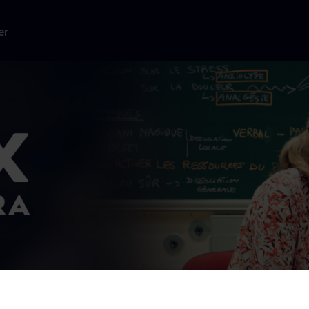
er
tesilæger i
orholdet
rne medicin.