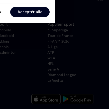
s
Acceptér alle
port
Populær sport
odbold
3F Superliga
åndbold
Tour de France
ykling
FIFA VM 2026
ennis
A Liga
adminton
ATP
WTA
NFL
Serie A
Diamond League
La Vuelta