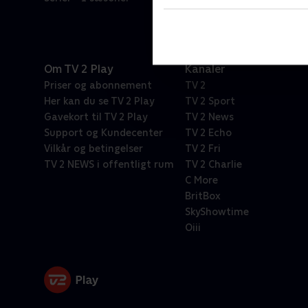
Om TV 2 Play
Kanaler
Priser og abonnement
TV 2
Her kan du se TV 2 Play
TV 2 Sport
Gavekort til TV 2 Play
TV 2 News
Support og Kundecenter
TV 2 Echo
Vilkår og betingelser
TV 2 Fri
TV 2 NEWS i offentligt rum
TV 2 Charlie
C More
BritBox
SkyShowtime
Oiii