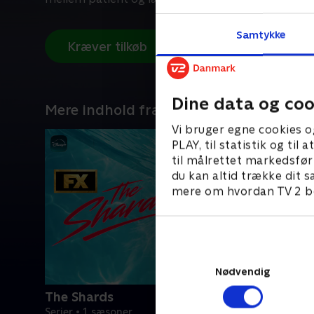
Samtykke
Kræver tilkøb
Dine data og coo
Mere indhold fra Disney+
Vi bruger egne cookies o
PLAY, til statistik og ti
til målrettet markedsfør
du kan altid trække dit s
mere om hvordan TV 2 be
Nødvendig
The Shards
Serier • 1 sæsoner