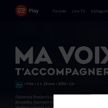
Forside
Live TV
Kategori
•
Film
•
1 t. 24 min
•
2020
•
12+
Fabienne Roelants og Christine Watremez er anæs
Bruxelles. Gennem hypnoterapi genopretter de f
mellem patient og læge, ofte beskadiget af mode