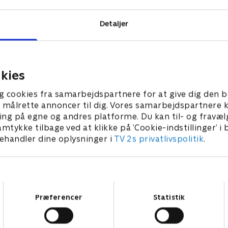
Detaljer
kies
g cookies fra samarbejdspartnere for at give dig den b
l at målrette annoncer til dig. Vores samarbejdspartner
ing på egne og andres platforme. Du kan til- og fravæl
amtykke tilbage ved at klikke på ’Cookie-indstillinger’ i
handler dine oplysninger i
TV 2s privatlivspolitik
.
Samtykkevalg
Præferencer
Statistik
Star Wars: Visions Presents - The Ninth Jedi
L
Serier • 1 sæsoner
2