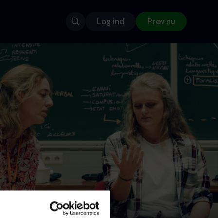
Log ind
Prøv nu