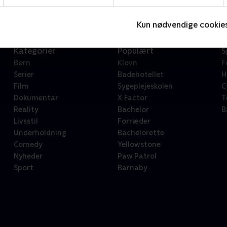
Kun nødvendige cookie
Kategorier
Populært
S
Børn
Klovn
F
Serier
Badehotellet
H
Film
Sygeplejeskolen
C
Dokumentar
X Factor
T
Reality
Bachelor
B
Livsstil
Forræder
Underholdning
Bachelorette
Comedy
Yellowstone
Nyheder
Paw Patrol
Sport
Barnaby