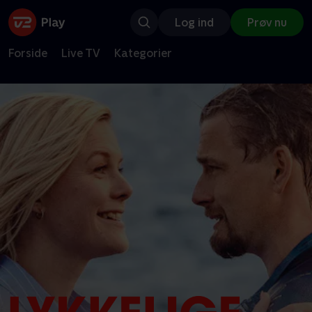
Log ind
Prøv nu
Forside
Live TV
Kategorier