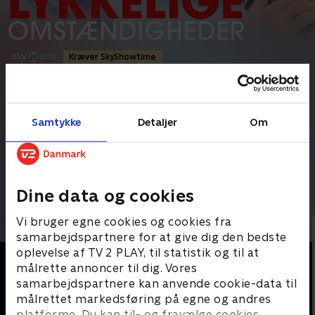
Kræver SkyShowtime
Komedie
•
1 t. 36 min
•
2022
•
Prøv TV 2 Play*
Samtykke
Detaljer
Om
*tilkøbes til TV 2 Play abonnement
Søstrene Katrine og Karoline lever vidt forskellige liv. Da Karoline
bliver gravid ved et uheld, tilbyder Katrine at betale
...
Læs mere
Dine data og cookies
Andre så også
Vi bruger egne cookies og cookies fra
samarbejdspartnere for at give dig den bedste
oplevelse af TV 2 PLAY, til statistik og til at
målrette annoncer til dig. Vores
samarbejdspartnere kan anvende cookie-data til
målrettet markedsføring på egne og andres
platforme. Du kan til- og fravælge cookies