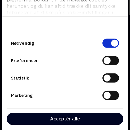
herunder, og du kan altid trække dit samtykke
tilbage ved at klikke på ’Cookie-indstillinger’ i
bunden af siden. Læs mere om hvordan TV 2
behandler dine oplysninger i
TV 2s privatlivspolitik
.
Om TV 2 Play
Kanaler
Samtykkevalg
Priser og abonnement
TV 2
Nødvendig
Her kan du se TV 2 Play
TV 2 Sport
Gavekort til TV 2 Play
TV 2 News
Præferencer
Support og
TV 2 Echo
Kundecenter
TV 2 Fri
Vilkår og betingelser
TV 2 Charlie
Statistik
TV 2 NEWS i offentligt
C More
rum
BritBox
Marketing
SkyShowtime
Oiii
Kategorier
Populært
Acceptér alle
Børn
Klovn
Serier
Badehotellet