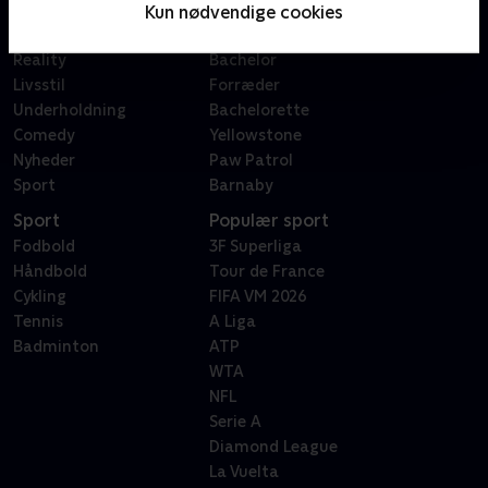
Film
Sygeplejeskolen
Kun nødvendige cookies
Dokumentar
X Factor
Reality
Bachelor
Livsstil
Forræder
Underholdning
Bachelorette
Comedy
Yellowstone
Nyheder
Paw Patrol
Sport
Barnaby
Sport
Populær sport
Fodbold
3F Superliga
Håndbold
Tour de France
Cykling
FIFA VM 2026
Tennis
A Liga
Badminton
ATP
WTA
NFL
Serie A
Diamond League
La Vuelta