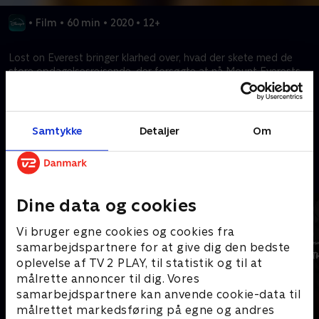
•
Film
•
60 min
•
2020
•
12+
Lost on Everest bringer klarhed over, hvad der skete med de
store opdagelsesrejsende, der forsøgte at nå Mount Everests
ægte tinde som de første.
Kræver tilkøb
Samtykke
Detaljer
Om
Mere indhold fra Disney+
Dine data og cookies
Vi bruger egne cookies og cookies fra
samarbejdspartnere for at give dig den bedste
oplevelse af TV 2 PLAY, til statistik og til at
målrette annoncer til dig. Vores
samarbejdspartnere kan anvende cookie-data til
målrettet markedsføring på egne og andres