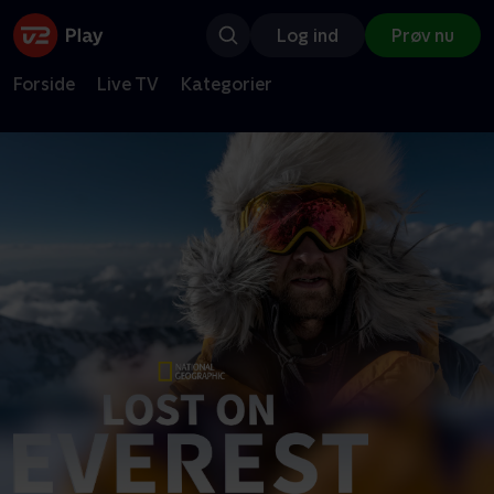
Log ind
Prøv nu
Forside
Live TV
Kategorier