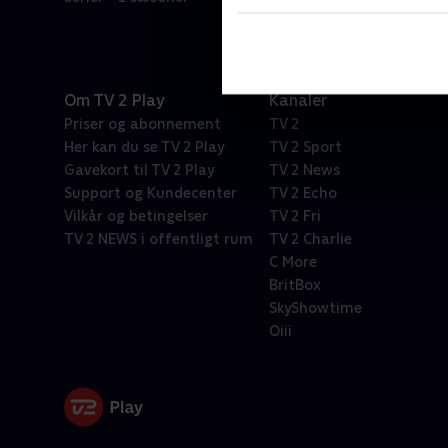
Om TV 2 Play
Kanaler
Priser og abonnement
TV 2
Her kan du se TV 2 Play
TV 2 Sport
Gavekort til TV 2 Play
TV 2 News
Support og Kundecenter
TV 2 Echo
Vilkår og betingelser
TV 2 Fri
TV 2 NEWS i offentligt rum
TV 2 Charlie
C More
BritBox
SkyShowtime
Oiii