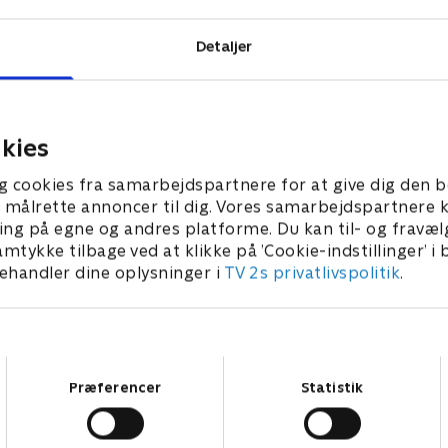
Detaljer
kies
g cookies fra samarbejdspartnere for at give dig den b
l at målrette annoncer til dig. Vores samarbejdspartner
ing på egne og andres platforme. Du kan til- og fravæl
amtykke tilbage ved at klikke på ’Cookie-indstillinger’ i
handler dine oplysninger i
TV 2s privatlivspolitik
.
Samtykkevalg
Præferencer
Statistik
Star Wars: Visions Presents - The Ninth Jedi
L
Serier • 1 sæsoner
2