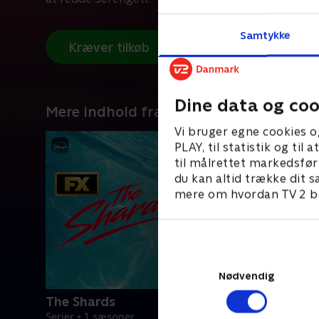
Samtykke
Kræver tilkøb
Dine data og coo
Mere indhold fra Disney+
Vi bruger egne cookies o
PLAY, til statistik og ti
til målrettet markedsfør
du kan altid trække dit s
mere om hvordan TV 2 be
Nødvendig
The Shards
Serier • 1 sæsoner