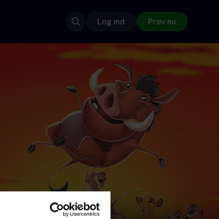
Log ind
Prøv nu