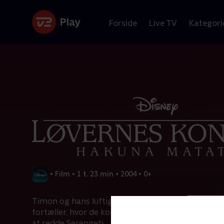
Forside
Live TV
Kategori
•
Film
•
1 t. 23 min
•
2004
•
0+
Timon og hans luftige ven Pumba - savannens ægt
fortæller, hvor de kommer fra, og hvordan de hj
at redde Serengeti.