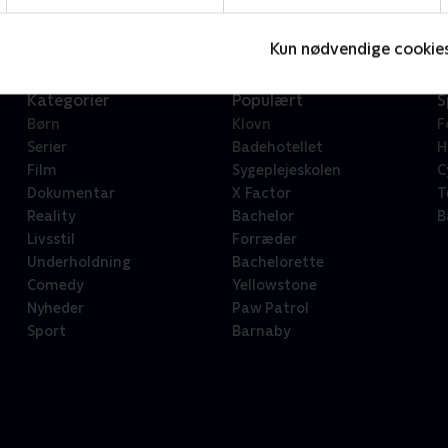
Kun nødvendige cookie
Kategorier
Populært
S
Børn
Klovn
F
Serier
Badehotellet
H
Film
Sygeplejeskolen
C
Dokumentar
X Factor
T
Reality
Bachelor
B
Livsstil
Forræder
Underholdning
Bachelorette
Comedy
Yellowstone
Nyheder
Paw Patrol
Sport
Barnaby