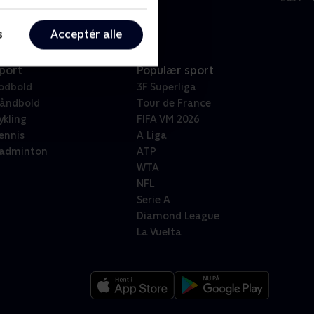
s
Acceptér alle
port
Populær sport
odbold
3F Superliga
åndbold
Tour de France
ykling
FIFA VM 2026
ennis
A Liga
adminton
ATP
WTA
NFL
Serie A
Diamond League
La Vuelta