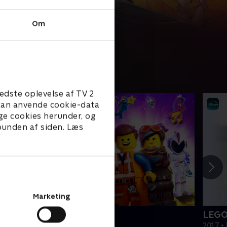
Om
edste oplevelse af TV 2
e kan anvende cookie-data
ge cookies herunder, og
 bunden af siden. Læs
Marketing
EGO filmen 2
LEGO
019 • Film • 1 t. 47 min
2017 • 