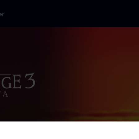
er
e helte -
alp Simba med