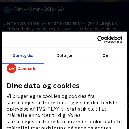
•
Film
•
48 min
•
2016
•
16+
Denne dokumentar på en time skildrer frivillige fra Lifeguard
Hellas ved Molyvos Beach på Lesvos Island og følger deres
utrættelige indsats for at redde flygtninge over Det Ægæiske
Hav, mens de bliver udsat for naturens kræfter.
Samtykke
Detaljer
Om
Kræver tilkøb
Mere indhold fra Disney+
Dine data og cookies
Vi bruger egne cookies og cookies fra
samarbejdspartnere for at give dig den bedste
oplevelse af TV 2 PLAY, til statistik og til at
målrette annoncer til dig. Vores
samarbejdspartnere kan anvende cookie-data til
målrettet markedsføring på egne og andres