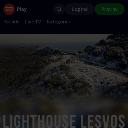
Log ind
Prøv nu
Forside
Live TV
Kategorier