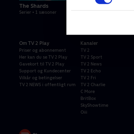
The Shards
Serier • 1 sæsoner
Om TV 2 Play
Kanaler
Priser og abonnement
TV 2
Her kan du se TV 2 Play
TV 2 Sport
Gavekort til TV 2 Play
TV 2 News
Support og Kundecenter
TV 2 Echo
Vilkår og betingelser
TV 2 Fri
TV 2 NEWS i offentligt rum
TV 2 Charlie
C More
BritBox
SkyShowtime
Oiii