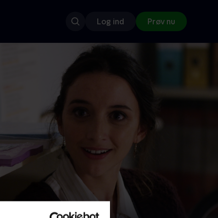
Log ind
Prøv nu