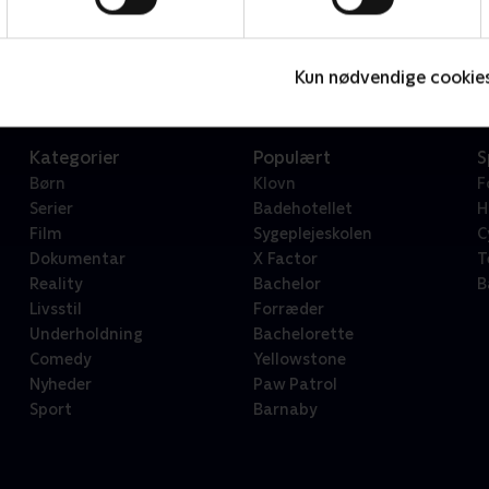
Star Wars: Visions Presents - The Ninth Jedi
L
Serier • 1 sæsoner
2
Kun nødvendige cookie
Kategorier
Populært
S
Børn
Klovn
F
Serier
Badehotellet
H
Film
Sygeplejeskolen
C
Dokumentar
X Factor
T
Reality
Bachelor
B
Livsstil
Forræder
Underholdning
Bachelorette
Comedy
Yellowstone
Nyheder
Paw Patrol
Sport
Barnaby