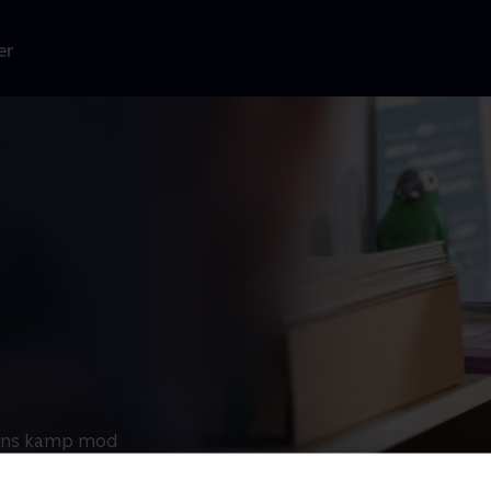
er
liens kamp mod
ns
s fædre eller