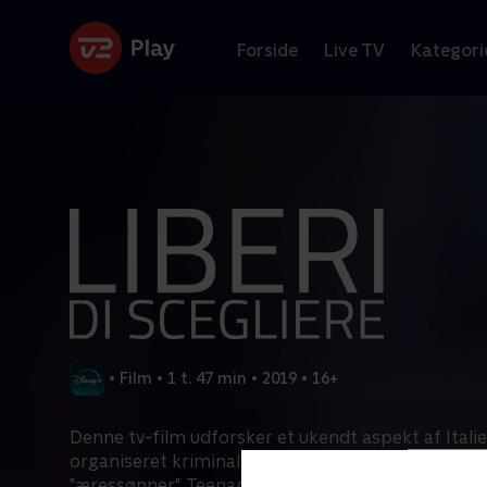
Forside
Live TV
Kategori
•
Film
•
1 t. 47 min
•
2019
•
16+
Denne tv-film udforsker et ukendt aspekt af Ita
organiseret kriminalitet: Genoprettelsen af Italie
"æressønner". Teenagere, der bliver trænet af dere