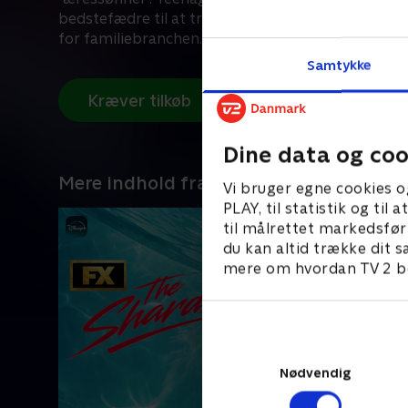
bedstefædre til at tro, at mord, død og fængsel er
for familiebranchen.
Samtykke
Kræver tilkøb
Dine data og coo
Mere indhold fra Disney+
Vi bruger egne cookies o
PLAY, til statistik og ti
til målrettet markedsfør
du kan altid trække dit s
mere om hvordan TV 2 be
Nødvendig