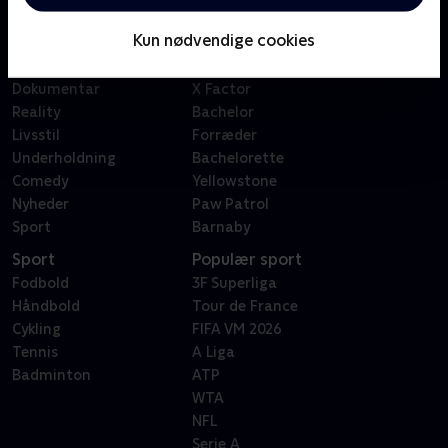
Børn
Klovn
Kun nødvendige cookies
Serier
Badehotellet
Film
Sygeplejeskolen
Dokumentar
X Factor
Reality
Bachelor
Livsstil
Forræder
Underholdning
Bachelorette
Comedy
Yellowstone
Nyheder
Paw Patrol
Sport
Barnaby
Sport
Populær sport
Fodbold
3F Superliga
Håndbold
Tour de France
Cykling
FIFA VM 2026
Tennis
A Liga
Badminton
ATP
WTA
NFL
Serie A