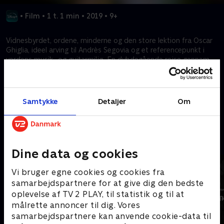
•
Film
•
1 t. 1 min
•
2019
•
9+
Vidnesbyrdet, ordene, minderne og den store lektion fra Oscar
Ghiglia, ideel arving til Andrès Segovia og et referencepunkt i
verdens musik- og guitarmiljø. En dybdegående rejse gennem
musikkens og guitarens verden, der ærer Ghiglias arv og hans
bidrag til musikken.
Samtykke
Detaljer
Om
Kræver tilkøb
Mere indhold fra Disney+
Dine data og cookies
Vi bruger egne cookies og cookies fra
samarbejdspartnere for at give dig den bedste
oplevelse af TV 2 PLAY, til statistik og til at
målrette annoncer til dig. Vores
samarbejdspartnere kan anvende cookie-data til