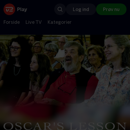
Log ind
Prøv nu
Forside
Live TV
Kategorier