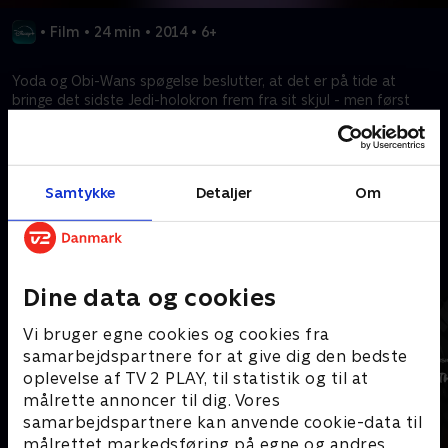
•
Film
•
24 min
•
2014
•
6+
Yoda og Obi-Wans spøgelse beslutter, at det er på tide at
bringe det sidste Jedi-holokron frem fra sit skjul - men først
genkalder de sig deres hæsblæsende operation for at befri
holokronerne fra templet tilbage i Imperiets tidlige dage.
Samtykke
Detaljer
Om
Kræver tilkøb
Mere indhold fra Disney+
Dine data og cookies
Vi bruger egne cookies og cookies fra
samarbejdspartnere for at give dig den bedste
oplevelse af TV 2 PLAY, til statistik og til at
målrette annoncer til dig. Vores
samarbejdspartnere kan anvende cookie-data til
målrettet markedsføring på egne og andres