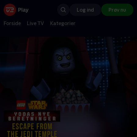
Log ind
Prøv nu
Forside
Live TV
Kategorier