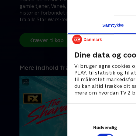
gamle tjener, Vaneé, som opvarter dem med tre u
historier forbundet med gamle artefakter og ikon
fra alle Star Wars-æraerne.
Samtykke
Kræver tilkøb
Dine data og coo
Vi bruger egne cookies o
Mere indhold fra Disney+
PLAY, til statistik og ti
til målrettet markedsfør
du kan altid trække dit s
mere om hvordan TV 2 be
Nødvendig