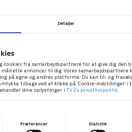
hyggelige
iske skurke
Detaljer
kies
g cookies fra samarbejdspartnere for at give dig den b
l at målrette annoncer til dig. Vores samarbejdspartner
ing på egne og andres platforme. Du kan til- og fravæl
amtykke tilbage ved at klikke på ’Cookie-indstillinger’ i
handler dine oplysninger i
TV 2s privatlivspolitik
.
Samtykkevalg
Præferencer
Statistik