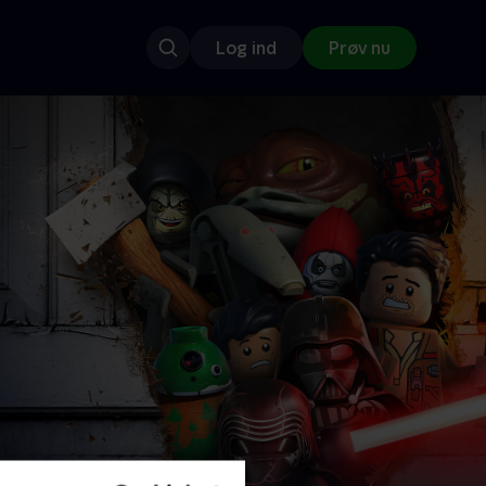
Log ind
Prøv nu