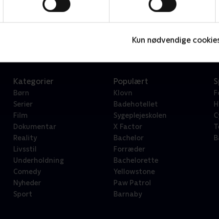
Star Wars: Visions Presents - The Ninth Jedi
L
Serier • 1 sæsoner
2
Kun nødvendige cookie
Kategorier
Populært
S
Børn
Klovn
F
Serier
Badehotellet
H
Film
Sygeplejeskolen
C
Dokumentar
X Factor
T
Reality
Bachelor
B
Livsstil
Forræder
Underholdning
Bachelorette
Comedy
Yellowstone
Nyheder
Paw Patrol
Sport
Barnaby