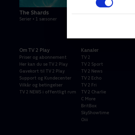
The Shards
Serier • 1 sæsoner
Om TV 2 Play
Kanaler
Priser og abonnement
TV 2
Her kan du se TV 2 Play
TV 2 Sport
Gavekort til TV 2 Play
TV 2 News
Support og Kundecenter
TV 2 Echo
Vilkår og betingelser
TV 2 Fri
TV 2 NEWS i offentligt rum
TV 2 Charlie
C More
BritBox
SkyShowtime
Oiii