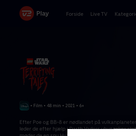
Forside
Live TV
Kategori
•
Film
•
48 min
•
2021
•
6+
Efter Poe og BB-8 er nødlandet på vulkanplanete
leder de efter hjælp i Darth Vaders uhyggelige slo
møder de en snu Hutt, en modig mekaniker og Da