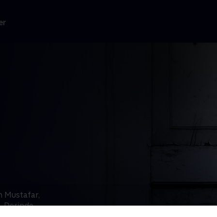
er
n Mustafar,
t. Derinde
rt Vaders