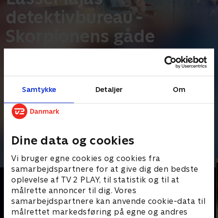
detektivbureau -
Skorpionens gåde
•
Familiefilm
•
1 t. 19 min
•
2022
•
Prøv TV 2 Play*
Samtykke
Detaljer
Om
*Kræver pakken Basis. Administrer dit abonnement på Mit TV 2.
Alle i Valleby glæder sig til Vallebydagen, da der pludselig sker
flere tyverier. Tyven efterlader sig symboler knyttet
...
Læs mere
Dine data og cookies
Andre så også
Vi bruger egne cookies og cookies fra
samarbejdspartnere for at give dig den bedste
oplevelse af TV 2 PLAY, til statistik og til at
målrette annoncer til dig. Vores
samarbejdspartnere kan anvende cookie-data til
målrettet markedsføring på egne og andres