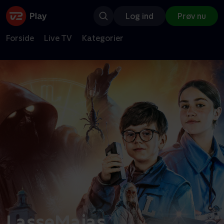
Log ind
Prøv nu
Forside
Live TV
Kategorier
LasseMajas