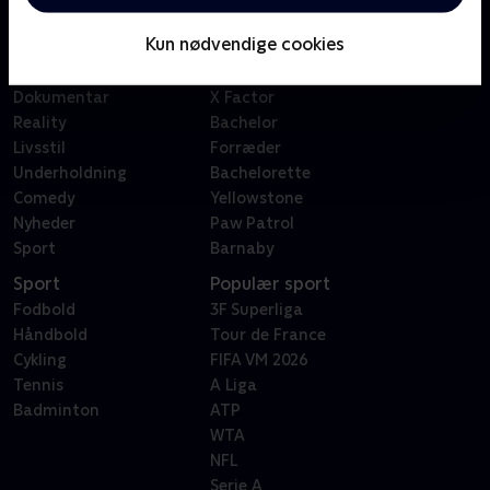
Børn
Klovn
Kun nødvendige cookies
Serier
Badehotellet
Film
Sygeplejeskolen
Dokumentar
X Factor
Reality
Bachelor
Livsstil
Forræder
Underholdning
Bachelorette
Comedy
Yellowstone
Nyheder
Paw Patrol
Sport
Barnaby
Sport
Populær sport
Fodbold
3F Superliga
Håndbold
Tour de France
Cykling
FIFA VM 2026
Tennis
A Liga
Badminton
ATP
WTA
NFL
Serie A