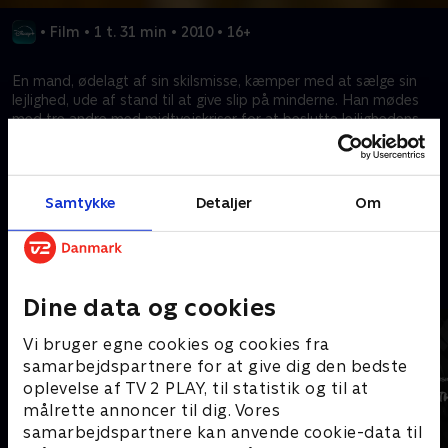
•
Film
•
1 t. 31 min
•
2010
•
16+
En mand, ødelagt af sin skilsmisse, kæmper med at sælge sin
lejlighed, ude af stand til at give slip på minderne. Han mødes
med tre andre med midtvejskriser for at beslutte lejlighedens
skæbne. Uventet danner de en familie og finder gensidig støtte
i deres fælles udfordringer.
Samtykke
Detaljer
Om
Kræver tilkøb
Mere indhold fra Disney+
Dine data og cookies
Vi bruger egne cookies og cookies fra
samarbejdspartnere for at give dig den bedste
oplevelse af TV 2 PLAY, til statistik og til at
målrette annoncer til dig. Vores
samarbejdspartnere kan anvende cookie-data til