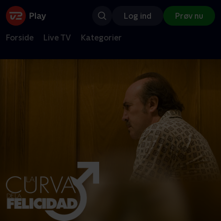
Log ind
Prøv nu
Forside
Live TV
Kategorier