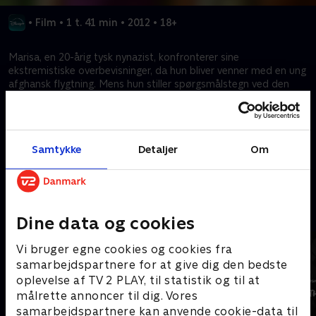
•
Film
•
1 t. 41 min
•
2012
•
18+
Marisa, en 20-årig tysk nynazist, konfronterer sine
ekstremistiske overbevisninger, da hun bliver venner med en ung
afghansk flygtning. Mens hun stiller spørgsmålstegn ved den
hadfyldte ideologi i sin gruppe, kæmper Marisa med
udfordringen ved at bryde fri fra ekstremismen og omfavne
tolerance.
Samtykke
Detaljer
Om
Kræver tilkøb
Mere indhold fra Disney+
Dine data og cookies
Vi bruger egne cookies og cookies fra
samarbejdspartnere for at give dig den bedste
oplevelse af TV 2 PLAY, til statistik og til at
målrette annoncer til dig. Vores
samarbejdspartnere kan anvende cookie-data til