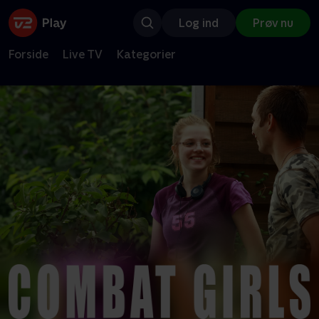
Log ind
Prøv nu
Forside
Live TV
Kategorier