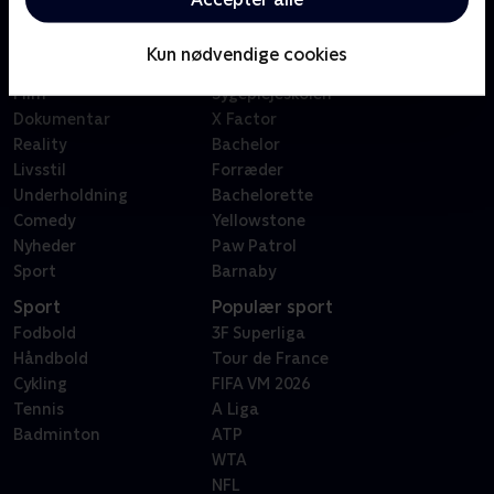
Kategorier
Populært
Børn
Klovn
Kun nødvendige cookies
Serier
Badehotellet
Film
Sygeplejeskolen
Dokumentar
X Factor
Reality
Bachelor
Livsstil
Forræder
Underholdning
Bachelorette
Comedy
Yellowstone
Nyheder
Paw Patrol
Sport
Barnaby
Sport
Populær sport
Fodbold
3F Superliga
Håndbold
Tour de France
Cykling
FIFA VM 2026
Tennis
A Liga
Badminton
ATP
WTA
NFL