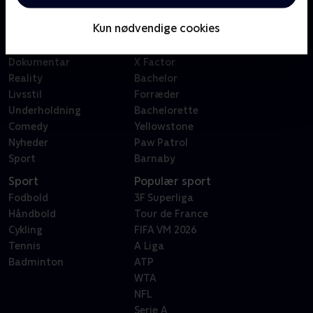
Børn
Klovn
Kun nødvendige cookies
Serier
Badehotellet
Film
Sygeplejeskolen
Dokumentar
X Factor
Reality
Bachelor
Livsstil
Forræder
Underholdning
Bachelorette
Comedy
Yellowstone
Nyheder
Paw Patrol
Sport
Barnaby
Sport
Populær sport
Fodbold
3F Superliga
Håndbold
Tour de France
Cykling
FIFA VM 2026
Tennis
A Liga
Badminton
ATP
WTA
NFL
Serie A