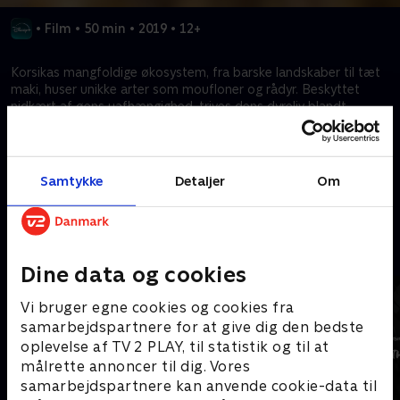
•
Film
•
50 min
•
2019
•
12+
Korsikas mangfoldige økosystem, fra barske landskaber til tæt
maki, huser unikke arter som moufloner og rådyr. Beskyttet
nidkært af øens uafhængighed, trives dens dyreliv blandt
klippefulde bjerge og øde landsbyer, hvilket symboliserer
Korsikas rige naturarv.
Samtykke
Detaljer
Om
Kræver tilkøb
Mere indhold fra Disney+
Dine data og cookies
Vi bruger egne cookies og cookies fra
samarbejdspartnere for at give dig den bedste
oplevelse af TV 2 PLAY, til statistik og til at
målrette annoncer til dig. Vores
samarbejdspartnere kan anvende cookie-data til