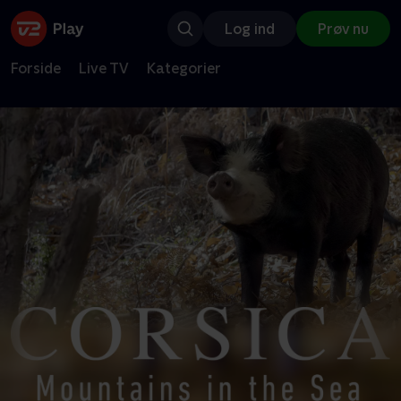
Log ind
Prøv nu
Forside
Live TV
Kategorier