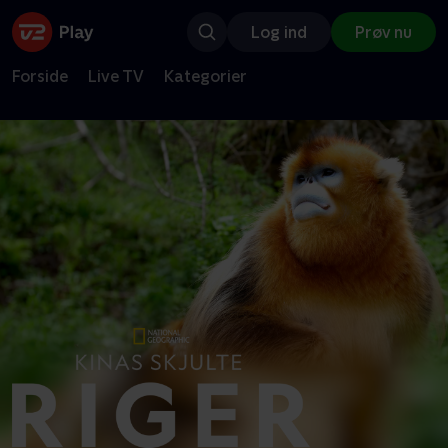
Log ind
Prøv nu
Forside
Live TV
Kategorier