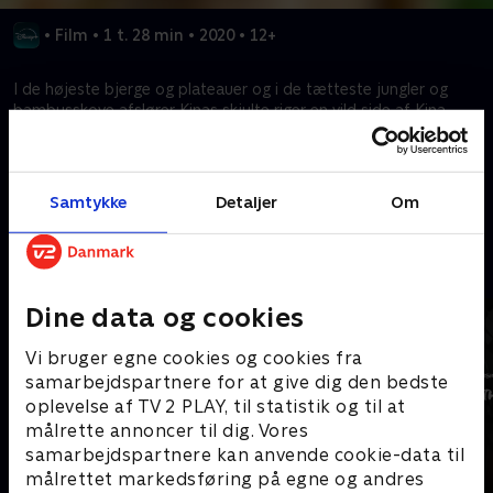
•
Film
•
1 t. 28 min
•
2020
•
12+
I de højeste bjerge og plateauer og i de tætteste jungler og
bambusskove afslører Kinas skjulte riger en vild side af Kina,
som få kender til.
Kræver tilkøb
Samtykke
Detaljer
Om
Mere indhold fra Disney+
Dine data og cookies
Vi bruger egne cookies og cookies fra
samarbejdspartnere for at give dig den bedste
oplevelse af TV 2 PLAY, til statistik og til at
målrette annoncer til dig. Vores
samarbejdspartnere kan anvende cookie-data til
målrettet markedsføring på egne og andres