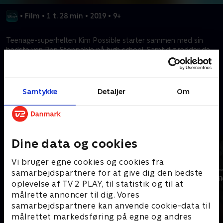
•
Film
•
1 t. 28 min
•
2019
•
9+
Teenage-superhelten Kim Possible starter sammen med sin
bedste ven Ron Stoppable på high school. Samtidig redder de
verden fra onde skurke.
Kræver tilkøb
Samtykke
Detaljer
Om
Mere indhold fra Disney+
Dine data og cookies
Vi bruger egne cookies og cookies fra
samarbejdspartnere for at give dig den bedste
oplevelse af TV 2 PLAY, til statistik og til at
målrette annoncer til dig. Vores
samarbejdspartnere kan anvende cookie-data til
målrettet markedsføring på egne og andres