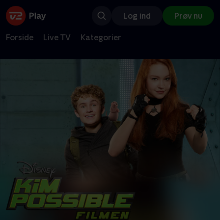
Log ind
Prøv nu
Forside
Live TV
Kategorier