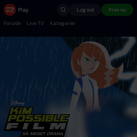
Log ind
Prøv nu
Forside
Live TV
Kategorier