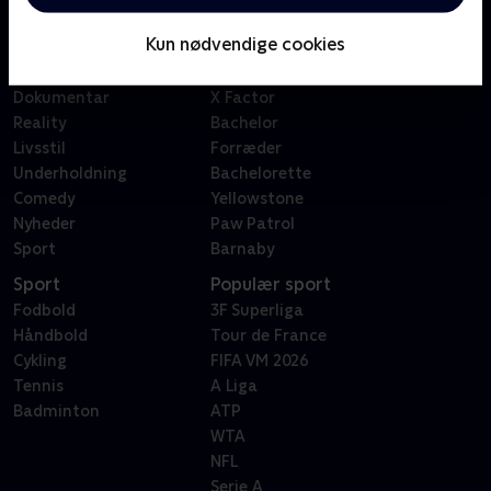
Børn
Klovn
Kun nødvendige cookies
Serier
Badehotellet
Film
Sygeplejeskolen
Dokumentar
X Factor
Reality
Bachelor
Livsstil
Forræder
Underholdning
Bachelorette
Comedy
Yellowstone
Nyheder
Paw Patrol
Sport
Barnaby
Sport
Populær sport
Fodbold
3F Superliga
Håndbold
Tour de France
Cykling
FIFA VM 2026
Tennis
A Liga
Badminton
ATP
WTA
NFL
Serie A