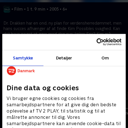
•
Film
•
1 t. 9 min
•
2005
•
6+
Dr. Drakken har en ond, ny plan for verdensherredømmet, men
hans succes afhænger af at finde Kim Possibles svaghed. Kan
det have noget at gøre med den nye, lækre Eric? Kim må
droppe al postyret om skoleballet, hvis hun skal stoppe dr.
Drakkens egoistiske plan.
Samtykke
Detaljer
Om
Kræver tilkøb
Mere indhold fra Disney+
Dine data og cookies
Vi bruger egne cookies og cookies fra
samarbejdspartnere for at give dig den bedste
oplevelse af TV 2 PLAY, til statistik og til at
målrette annoncer til dig. Vores
samarbejdspartnere kan anvende cookie-data til