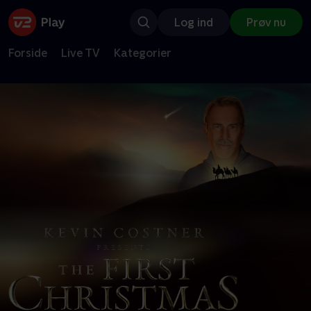
Log ind
Prøv nu
Forside
Live TV
Kategorier