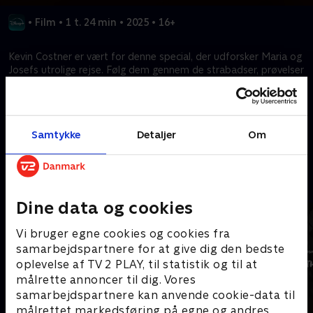
•
Film
•
1 t. 24 min
•
2025
•
16+
Kevin Costner er vært for denne special, der udforsker Maria og
Josefs utrolige rejse. Følg dem gennem de strabadser, prøvelser
og triumfer, der omgiver Jesu Kristi fødsel, og få en inspirerende
oplevelse af julens sande betydning.
Samtykke
Detaljer
Om
Kræver tilkøb
Mere indhold fra Disney+
Dine data og cookies
Vi bruger egne cookies og cookies fra
samarbejdspartnere for at give dig den bedste
oplevelse af TV 2 PLAY, til statistik og til at
målrette annoncer til dig. Vores
samarbejdspartnere kan anvende cookie-data til
målrettet markedsføring på egne og andres