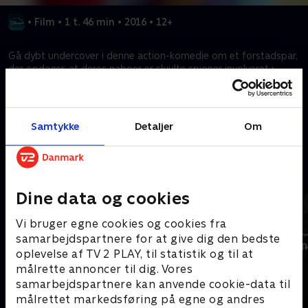
•
Film
•
1 t. 46 min
•
2016
•
12+
Gå dybt undercover i denne action-komedie om et forstadspar,
der opdager, at deres naboer er skjulte spioner involveret i
international spionage.
Kræver tilkøb
Samtykke
Detaljer
Om
Mere indhold fra Disney+
Dine data og cookies
Vi bruger egne cookies og cookies fra
samarbejdspartnere for at give dig den bedste
oplevelse af TV 2 PLAY, til statistik og til at
målrette annoncer til dig. Vores
samarbejdspartnere kan anvende cookie-data til
målrettet markedsføring på egne og andres