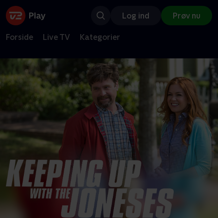
Log ind
Prøv nu
Forside
Live TV
Kategorier