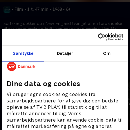
•
Film
•
1 t. 47 min
•
1968
•
6+
Sortskæg dukker op i New England tvunget af en forbandelse
til at vandre omkring, indtil han gør en god gerning. Han får
chancen, da han hjælper det lokale, uduelige atletikhold.
Kræver tilkøb
Samtykke
Detaljer
Om
Mere indhold fra Disney+
Dine data og cookies
Vi bruger egne cookies og cookies fra
samarbejdspartnere for at give dig den bedste
oplevelse af TV 2 PLAY, til statistik og til at
målrette annoncer til dig. Vores
samarbejdspartnere kan anvende cookie-data til
målrettet markedsføring på egne og andres