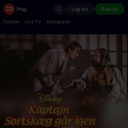
Log ind
Prøv nu
Forside
Live TV
Kategorier