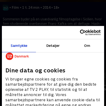
•
Film
•
1 t. 24 min
•
2014
•
18+
Sommeren byder på en usædvanlig filmoptagelse i Sicilien, hvor
fem studerende overbeviser Franz Kafka om at deltage. Hash-
brug fører dem ud på en mærkelig rejse, der giver Kafka
mulighed for at omdefinere sit liv.
Samtykke
Detaljer
Om
Kræver tilkøb
Mere indhold fra Disney+
Dine data og cookies
Vi bruger egne cookies og cookies fra
samarbejdspartnere for at give dig den bedste
oplevelse af TV 2 PLAY, til statistik og til at
målrette annoncer til dig. Vores
samarbejdspartnere kan anvende cookie-data til
målrettet markedsføring på egne og andres