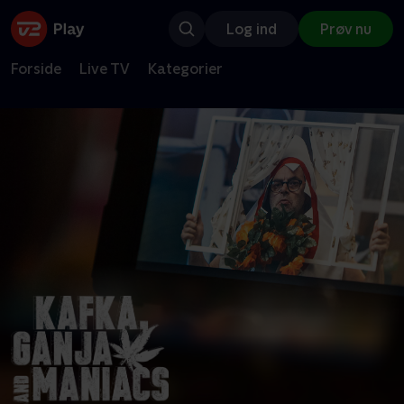
Log ind
Prøv nu
Forside
Live TV
Kategorier