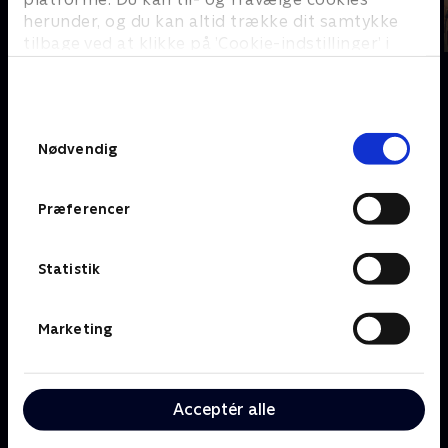
herunder, og du kan altid trække dit samtykke
tilbage ved at klikke på ’Cookie-indstillinger’ i
bunden af siden. Læs mere om hvordan TV 2
behandler dine oplysninger i
TV 2s privatlivspolitik
.
Om TV 2 Play
Kanaler
Samtykkevalg
Priser og abonnement
TV 2
Nødvendig
Her kan du se TV 2 Play
TV 2 Sport
Gavekort til TV 2 Play
TV 2 News
Præferencer
Support og
TV 2 Echo
Kundecenter
TV 2 Fri
Vilkår og betingelser
TV 2 Charlie
Statistik
TV 2 NEWS i offentligt
C More
rum
BritBox
Marketing
SkyShowtime
Oiii
Kategorier
Populært
Acceptér alle
Børn
Klovn
Serier
Badehotellet