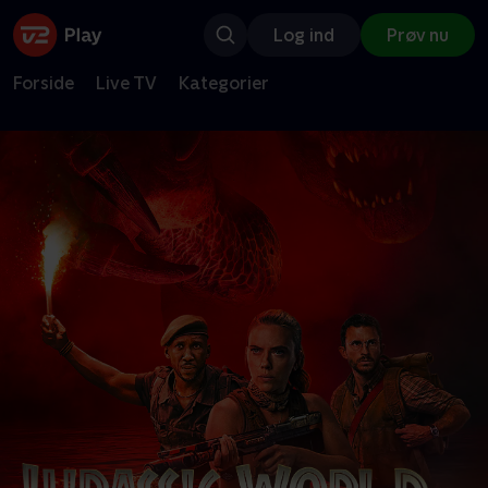
Log ind
Prøv nu
Forside
Live TV
Kategorier