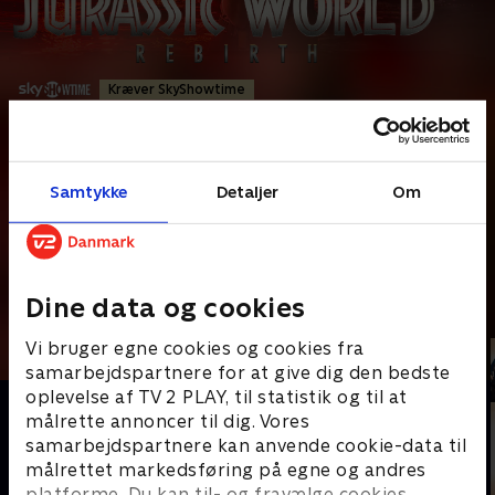
Kræver SkyShowtime
Action
•
2 t. 8 min
•
2025
•
Prøv TV 2 Play*
Samtykke
Detaljer
Om
*tilkøbes til TV 2 Play abonnement
Et hemmeligt hold tager på mission til et forskningscenter på
en ø for at sikre livreddende dinosaur-DNA, men
...
Læs mere
Dine data og cookies
Andre så også
Vi bruger egne cookies og cookies fra
samarbejdspartnere for at give dig den bedste
oplevelse af TV 2 PLAY, til statistik og til at
målrette annoncer til dig. Vores
samarbejdspartnere kan anvende cookie-data til
målrettet markedsføring på egne og andres
platforme. Du kan til- og fravælge cookies