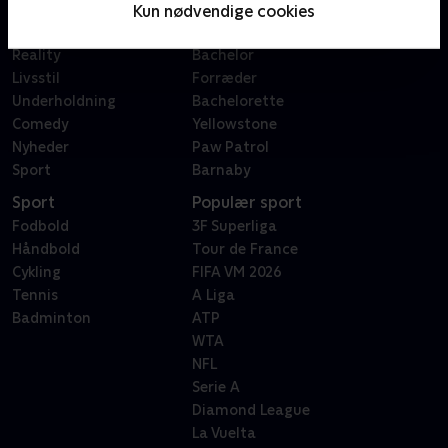
Film
Sygeplejeskolen
Kun nødvendige cookies
Dokumentar
X Factor
Reality
Bachelor
Livsstil
Forræder
Underholdning
Bachelorette
Comedy
Yellowstone
Nyheder
Paw Patrol
Sport
Barnaby
Sport
Populær sport
Fodbold
3F Superliga
Håndbold
Tour de France
Cykling
FIFA VM 2026
Tennis
A Liga
Badminton
ATP
WTA
NFL
Serie A
Diamond League
La Vuelta