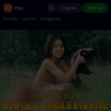
Log ind
Prøv nu
Forside
Live TV
Kategorier