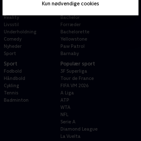
Film
Sygeplejeskolen
Kun nødvendige cookies
Dokumentar
X Factor
Reality
Bachelor
Livsstil
Forræder
Underholdning
Bachelorette
Comedy
Yellowstone
Nyheder
Paw Patrol
Sport
Barnaby
Sport
Populær sport
Fodbold
3F Superliga
Håndbold
Tour de France
Cykling
FIFA VM 2026
Tennis
A Liga
Badminton
ATP
WTA
NFL
Serie A
Diamond League
La Vuelta