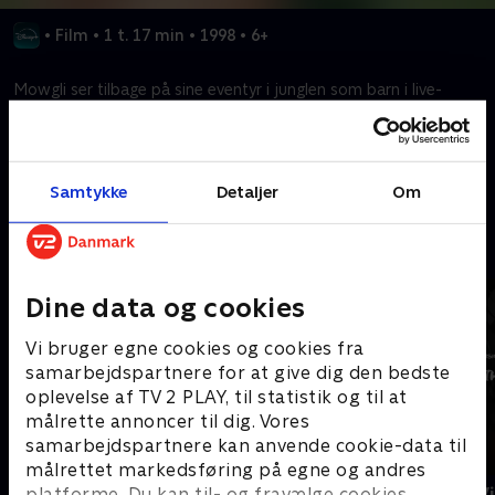
•
Film
•
1 t. 17 min
•
1998
•
6+
Mowgli ser tilbage på sine eventyr i junglen som barn i live-
action-efterfølgeren til tegnefilmen fra 1967.
Kræver tilkøb
Samtykke
Detaljer
Om
Mere indhold fra Disney+
Dine data og cookies
Vi bruger egne cookies og cookies fra
samarbejdspartnere for at give dig den bedste
oplevelse af TV 2 PLAY, til statistik og til at
målrette annoncer til dig. Vores
samarbejdspartnere kan anvende cookie-data til
målrettet markedsføring på egne og andres
The Shards
Star Wars: V
platforme. Du kan til- og fravælge cookies