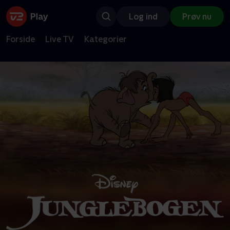
Log ind
Prøv nu
Forside
Live TV
Kategorier