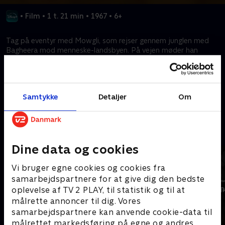
•
Film
•
1 t. 21 min
•
1967
•
6+
Tag på eventyr med Mowgli, som rejser gennem junglen med
Bagheera mod menneske-landsbyen. På vejen møder han
Baloo, som lærer ham ”det rent og skært nødvendige” i livet og
betydningen af venskab.
Samtykke
Detaljer
Om
Kræver tilkøb
Mere indhold fra Disney+
Dine data og cookies
Vi bruger egne cookies og cookies fra
samarbejdspartnere for at give dig den bedste
oplevelse af TV 2 PLAY, til statistik og til at
målrette annoncer til dig. Vores
samarbejdspartnere kan anvende cookie-data til
målrettet markedsføring på egne og andres