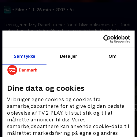
•
Film
•
1 t. 26 min
•
2007
•
6+
Teenageren Izzy Daniel træner for at blive boksemester - fordi
det er hans fars drøm. Men da han ser de fede Double Dutch,
går han med til at hjælpe naboen Mary med hendes sjippehold.
Kræver tilkøb
Samtykke
Detaljer
Om
Mere indhold fra Disney+
Dine data og cookies
Vi bruger egne cookies og cookies fra
samarbejdspartnere for at give dig den bedste
oplevelse af TV 2 PLAY, til statistik og til at
målrette annoncer til dig. Vores
samarbejdspartnere kan anvende cookie-data til
målrettet markedsføring på egne og andres