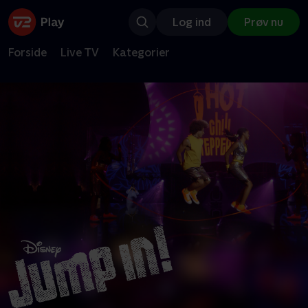
Log ind
Prøv nu
Forside
Live TV
Kategorier